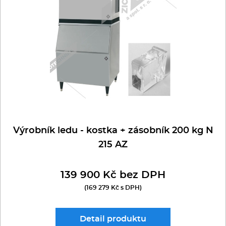
Multifunkce - speciály
VÝROBNÍKY A VÍŘIČE NÁPOJŮ
LED KALÍŠKY- KUŽELY
VINOTÉKY
TEPLÉ
LED KOSTKY (plné krychle)
Vařiče a výrobníky těstovin
ZRACÍ SKŘÍŇ
LED KLOBOUČKY (duté)
Nástroje
LED ŠUPINY (zbytková voda 2%)
Vodní lázně
LED DRŤ-TŘÍŠŤ (zbytková voda 25%)
Nerez
Výrobník ledu - kostka + zásobník 200 kg N
Ostatní
215 AZ
BAZAR
139 900 Kč bez DPH
(169 279 Kč s DPH)
Detail
produktu