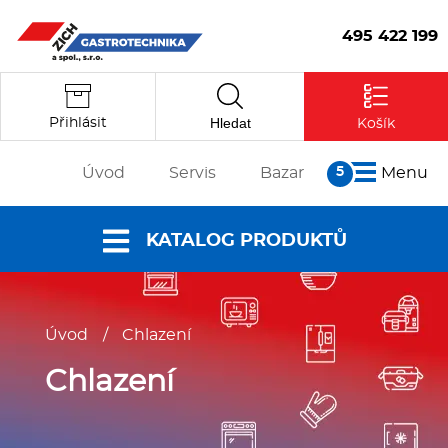
495 422 199
Hledat
Přihlásit
Košík
Úvod
Servis
Bazar
Menu
O nás
KATALOG PRODUKTŮ
Články
Reference
Nabídky a
Partneři
Úvod
/
Chlazení
katalogy
Kontakt
Vstoupit
Dokumenty ke
Chlazení
stažení