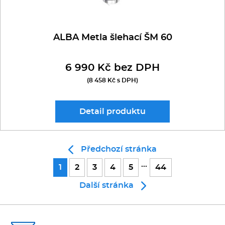
ALBA Metla šlehací ŠM 60
6 990 Kč bez DPH
(8 458 Kč s DPH)
Detail
produktu
Předchozí stránka
...
1
2
3
4
5
44
Další stránka