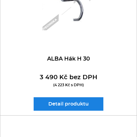
Kávovary
MASOMLÝNKY přídavné
NÁŘEZOVÉ STROJE
BAROVÉ mixéry
Řeznické stroje
TYČOVÉ mixéry
ODŠŤAVŇOVAČE a LISY
ŘEMÍNKOVÉ
Konvektomaty/Pece
ŠNEKOVÉ
Sporáky
ŠKRABKY
ODŠŤAVŇOVAČE
ALBA Hák H 30
AUTOMATICKÉ
Kotle
LISY NA CITRUSY
3 490 Kč bez DPH
UNIVERZÁLNÍ roboty
POLOAUTOMATICKÉ
(4 223 Kč s DPH)
Stolní zařízení
robot ALBA
Myčky
Detail
produktu
robot JEREMY
Transport, výdej a regen.
robot KitchenAid