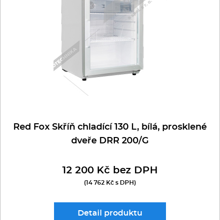
Multifunkce - speciály
VÝROBNÍKY A VÍŘIČE NÁPOJŮ
LED KALÍŠKY- KUŽELY
VINOTÉKY
TEPLÉ
LED KOSTKY (plné krychle)
Vařiče a výrobníky těstovin
ZRACÍ SKŘÍŇ
LED KLOBOUČKY (duté)
Nástroje
LED ŠUPINY (zbytková voda 2%)
Vodní lázně
LED DRŤ-TŘÍŠŤ (zbytková voda 25%)
Nerez
Red Fox Skříň chladící 130 L, bílá, prosklené
Ostatní
dveře DRR 200/G
BAZAR
12 200 Kč bez DPH
(14 762 Kč s DPH)
Detail
produktu