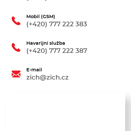
Kávovary
Mobil (GSM)
Řeznické stroje
(+420) 777 222 383
Konvektomaty/Pece
Havarijní služba
(+420) 777 222 387
Sporáky
Kotle
E-mail
zich@zich.cz
Stolní zařízení
Myčky
Transport, výdej a regen.