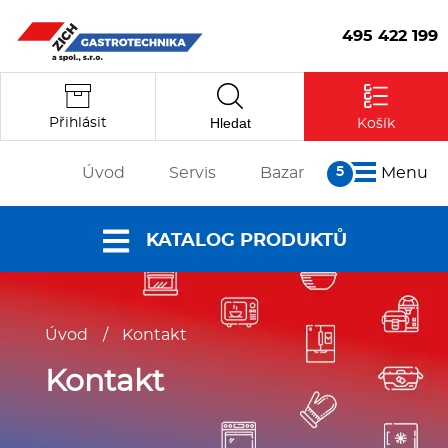
495 422 199
Hledat
Přihlásit
Košík
Úvod
Servis
Bazar
Menu
O nás
KATALOG PRODUKTŮ
Články
Reference
Nabídky a
Partneři
Úvod
/
Kontakt
katalogy
Kontakt
Vstoupit
Dokumenty ke
Kontakt
stažení