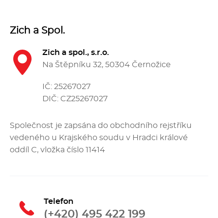
Fritézy
Zich a Spol.
Pánve
Zich a spol., s.r.o.
Na Štěpníku 32, 50304 Černožice
Gastronádoby
IČ: 25267027
PIZZA technologie
DIČ: CZ25267027
Grilovací desky - Grily
Společnost je zapsána do obchodního rejstříku
vedeného u Krajského soudu v Hradci králové
Prostředky-Změkčovače
oddíl C, vložka číslo 11414
Chlazení
Roboty
Telefon
(+420) 495 422 199