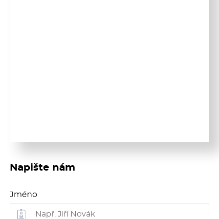
Multifunkce - speciály
Vařiče a výrobníky těstovin
Nástroje
Vodní lázně
Nerez
Ostatní
BAZAR
Napište nám
Jméno