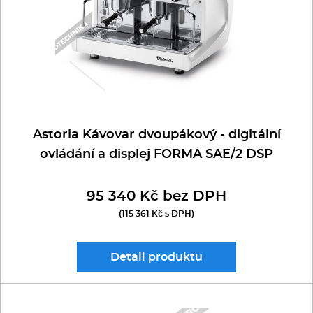
Kávovary
Řeznické stroje
Konvektomaty/Pece
Sporáky
Astoria Kávovar dvoupákový - digitální
ovládání a displej FORMA SAE/2 DSP
Kotle
95 340 Kč bez DPH
Stolní zařízení
(115 361 Kč s DPH)
Myčky
Detail
produktu
Transport, výdej a regen.