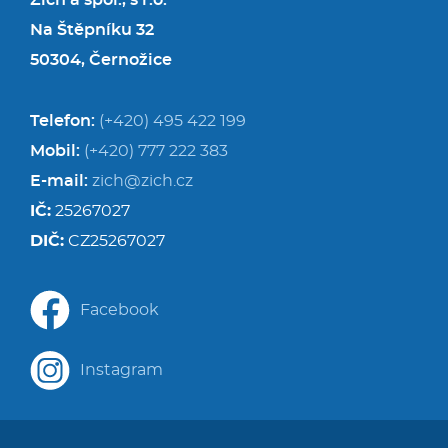
Zich a spol., s r.o.
Na Štěpníku 32
50304, Černožice
Telefon:
(+420) 495 422 199
Mobil:
(+420) 777 222 383
E-mail:
zich@zich.cz
IČ:
25267027
DIČ:
CZ25267027
Facebook
Instagram