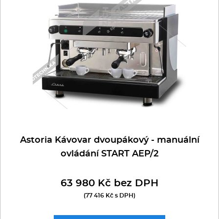
Multifunkce - speciály
Vařiče a výrobníky těstovin
Nástroje
Vodní lázně
Nerez
Ostatní
Astoria Kávovar dvoupákový - manuální
ovládání START AEP/2
BAZAR
63 980 Kč bez DPH
(77 416 Kč s DPH)