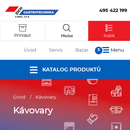
495 422 199
Hledat
Přihlásit
Košík
Úvod
Servis
Bazar
Menu
O nás
KATALOG PRODUKTŮ
Články
Reference
Nabídky a
Partneři
Úvod
/
Kávovary
katalogy
Kontakt
Vstoupit
Dokumenty ke
Kávovary
stažení