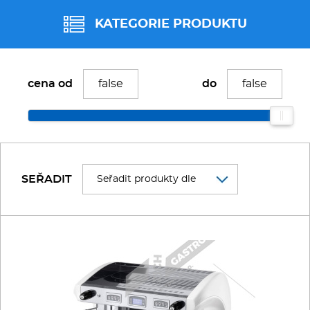
Fritézy
KATEGORIE PRODUKTU
Pánve
Kávovary
cena od
do
Gastronádoby
AUTOMATICKÉ kávovary
PIZZA technologie
PÁKOVÉ kávovary
Grilovací desky - Grily
SEŘADIT
Prostředky-Změkčovače
KÁVOMLÝNKY
Chlazení
Roboty