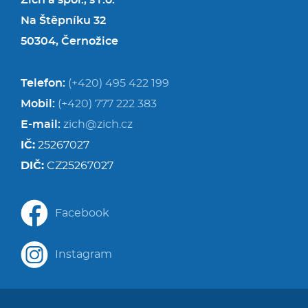
Zich a spol., s r.o.
Na Štěpníku 32
50304, Černožice
Telefon:
(+420) 495 422 199
Mobil:
(+420) 777 222 383
E-mail:
zich@zich.cz
IČ:
25267027
DIČ:
CZ25267027
Facebook
Instagram