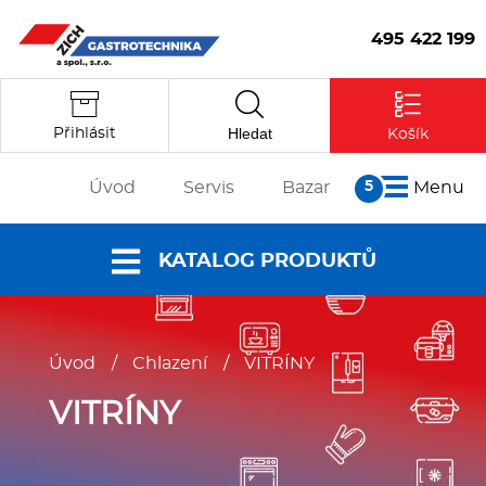
495 422 199
Hledat
Přihlásit
Košík
Úvod
Servis
Bazar
Menu
O nás
KATALOG PRODUKTŮ
Články
Reference
Nabídky a
Partneři
Úvod
/
Chlazení
/
VITRÍNY
katalogy
Kontakt
Vstoupit
Dokumenty ke
VITRÍNY
stažení