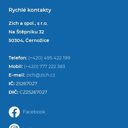
Rychlé kontakty
Zich a spol., s r.o.
Na Štěpníku 32
50304, Černožice
Telefon:
(+420) 495 422 199
Mobil:
(+420) 777 222 383
E-mail:
zich@zich.cz
IČ:
25267027
DIČ:
CZ25267027
Facebook