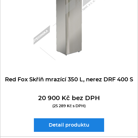
Multifunkce - speciály
VÝROBNÍKY A VÍŘIČE NÁPOJŮ
LED KALÍŠKY- KUŽELY
VINOTÉKY
TEPLÉ
LED KOSTKY (plné krychle)
Vařiče a výrobníky těstovin
ZRACÍ SKŘÍŇ
LED KLOBOUČKY (duté)
Nástroje
LED ŠUPINY (zbytková voda 2%)
Vodní lázně
LED DRŤ-TŘÍŠŤ (zbytková voda 25%)
Nerez
Red Fox Skříň mrazící 350 L, nerez DRF 400 S
Ostatní
20 900 Kč bez DPH
BAZAR
(25 289 Kč s DPH)
Detail
produktu