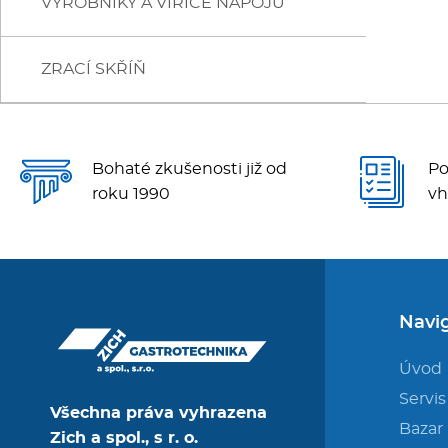
VÝROBNÍKY A VÍŘIČE NÁPOJŮ
LED KALÍŠKY- KUŽELY
VINOTÉKY
TEPLÉ
LED KOSTKY (plné krychle)
ZRACÍ SKŘÍŇ
LED KLOBOUČKY (duté)
LED ŠUPINY (zbytková voda 2%)
Bohaté zkušenosti již od
Po
LED DRŤ-TŘÍŠŤ (zbytková voda 25%)
roku 1990
vh
Navi
Úvod
Servis
Všechna práva vyhrazena
Bazar
Zich a spol., s r. o.