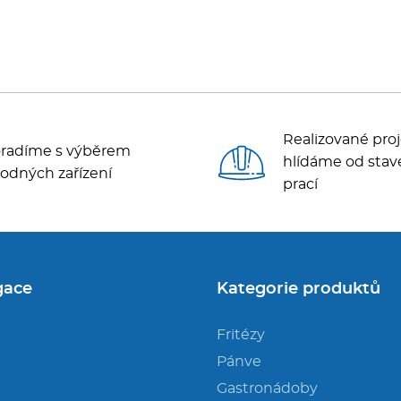
Realizované proj
radíme s výběrem
hlídáme od stav
odných zařízení
prací
gace
Kategorie produktů
Fritézy
Pánve
Gastronádoby