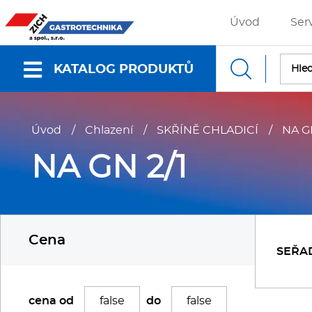
Úvod
Ser
KATALOG PRODUKTŮ
Nabídky a katalogy
Úvod
/
Chlazení
/
SKŘÍNĚ CHLADICÍ
/
NA GN
Dokumenty ke stažení
NA GN 2/1
Fritézy
P
Cena
Gastronádoby
P
SEŘA
Grilovací desky - Grily
P
cena od
do