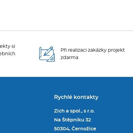
ekty si
Při realizaci zakázky projekt
ebních
zdarma
Rychlé kontakty
Zich a spol., s r.o.
Na Štěpníku 32
50304, Černožice