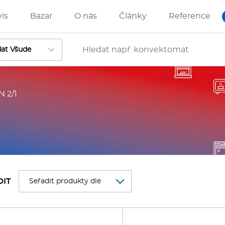
vis
Bazar
O nás
Články
Reference
 2/1
Vstoupit
ánve
IZZA technologie
DIT
rostředky-Změkčovače