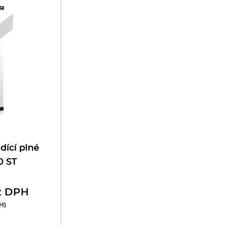
dící plné
0 ST
z DPH
H)