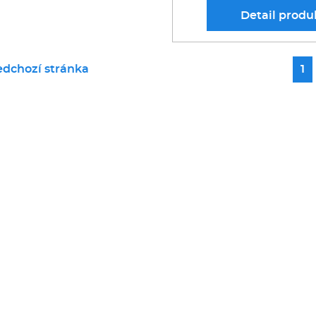
Detail
produ
edchozí stránka
1