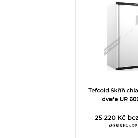
oboty
eznické stroje
poráky
olní zařízení
ransport, výdej a regen.
ařiče a výrobníky těstovin
Tefcold Skříň chla
dveře UR 60
odní lázně
25 220 Kč be
statní
(30 516 Kč s DP