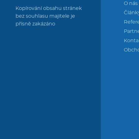
O nás
Kopírování obsahu stránek
Článk
bez souhlasu majitele je
Refer
přísně zakázáno
Partne
Konta
Obch