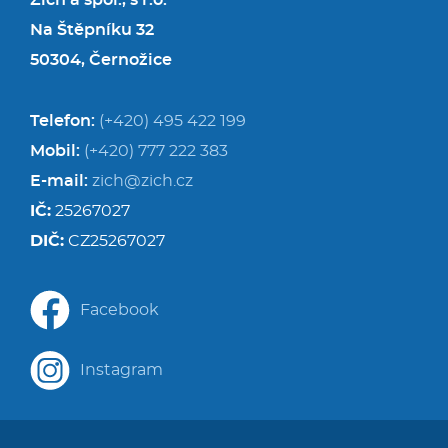
Zich a spol., s r.o.
Na Štěpníku 32
50304, Černožice
Telefon:
(+420) 495 422 199
Mobil:
(+420) 777 222 383
E-mail:
zich@zich.cz
IČ:
25267027
DIČ:
CZ25267027
Facebook
Instagram