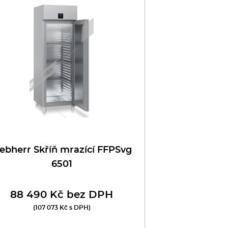
iebherr Skříň mrazící FFPSvg
6501
88 490 Kč bez DPH
(107 073 Kč s DPH)