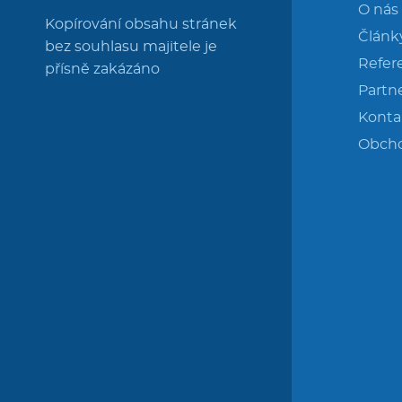
O nás
Kopírování obsahu stránek
Článk
bez souhlasu majitele je
Refer
přísně zakázáno
Partne
Konta
Obch