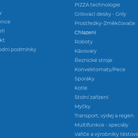
PIZZA technologie
y
Grilovací desky - Grily
ence
Prostředky-Změkčovače
ři
Chlazení
kt
Roboty
odní podmínky
Kávovary
Řeznické stroje
Konvektomaty/Pece
Sporáky
Kotle
Stolní zařízení
Myčky
Transport, výdej a regen.
Multifunkce - speciály
Vařiče a výrobníky těstov