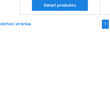
Detail
produktu
edchozí stránka
1