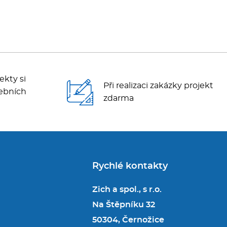
ekty si
Při realizaci zakázky projekt
ebních
zdarma
Rychlé kontakty
Zich a spol., s r.o.
Na Štěpníku 32
50304, Černožice