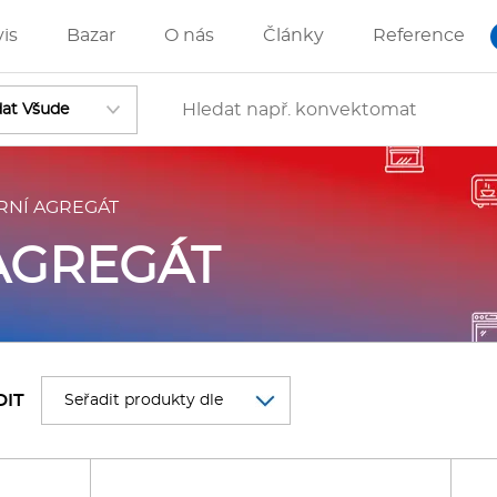
vis
Bazar
O nás
Články
Reference
RNÍ AGREGÁT
Vstoupit
AGREGÁT
ánve
IZZA technologie
DIT
rostředky-Změkčovače