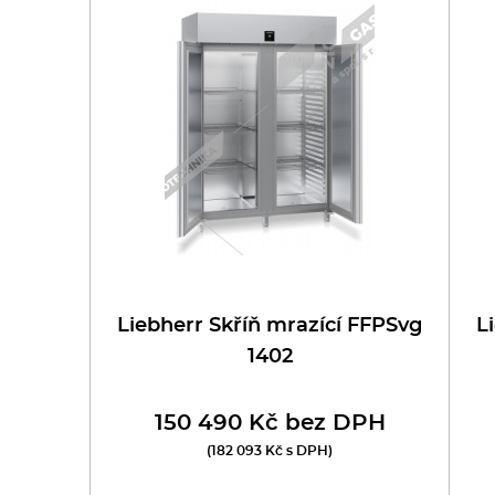
oboty
eznické stroje
poráky
olní zařízení
ransport, výdej a regen.
ařiče a výrobníky těstovin
Liebherr Skříň mrazící FFPSvg
L
1402
odní lázně
150 490 Kč bez DPH
statní
(182 093 Kč s DPH)