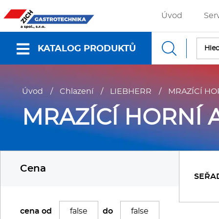
Úvod
Ser
KATALOG PRODUKTŮ
Nabídky a katalogy
Úvod
/
Chlazení
/
LIEBHERR
/
MRAZÍCÍ HO
Dokumenty ke stažení
MRAZÍCÍ HORNÍ 
Fritézy
P
Cena
Gastronádoby
P
SEŘA
Grilovací desky - Grily
P
cena od
do