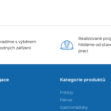
Realizované proj
radíme s výběrem
hlídáme od stav
odných zařízení
prací
gace
Kategorie produktů
Fritézy
Pánve
Gastronádoby