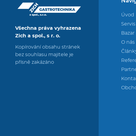
Navi
Úvod
Servis
Všechna práva vyhrazena
Bazar
Zich a spol., s r. o.
O nás
Kopírování obsahu stránek
Článk
bez souhlasu majitele je
Refer
přísně zakázáno
Partne
Konta
Obch