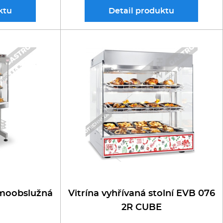
ktu
Detail
produktu
amoobslužná
Vitrína vyhřívaná stolní EVB 076
2R CUBE