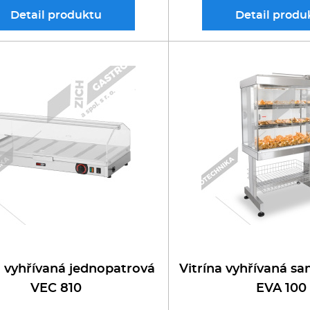
Detail
produktu
Detail
produ
a vyhřívaná jednopatrová
Vitrína vyhřívaná s
VEC 810
EVA 100