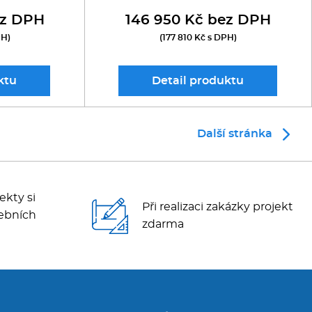
ez DPH
146 950 Kč bez DPH
PH)
(177 810 Kč s DPH)
ktu
Detail
produktu
Další stránka
ekty si
Při realizaci zakázky projekt
ebních
zdarma