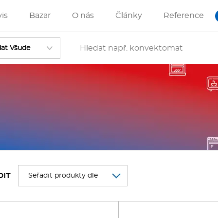
vis
Bazar
O nás
Články
Reference
Vstoupit
ánve
IZZA technologie
DIT
rostředky-Změkčovače