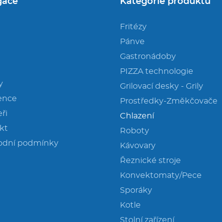
gace
Kategorie produktů
Fritézy
Pánve
Gastronádoby
PIZZA technologie
y
Grilovací desky - Grily
ence
Prostředky-Změkčovače
ři
Chlazení
kt
Roboty
odní podmínky
Kávovary
Řeznické stroje
Konvektomaty/Pece
Sporáky
Kotle
Stolní zařízení