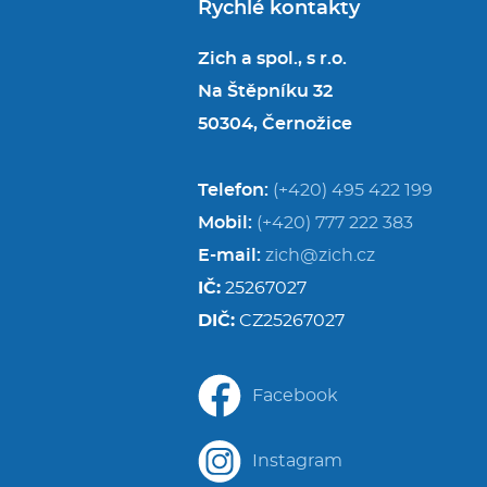
Rychlé kontakty
Zich a spol., s r.o.
Na Štěpníku 32
50304, Černožice
Telefon:
(+420) 495 422 199
Mobil:
(+420) 777 222 383
E-mail:
zich@zich.cz
IČ:
25267027
DIČ:
CZ25267027
Facebook
Instagram