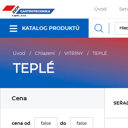
Úvod
Ser
KATALOG PRODUKTŮ
Nabídky a katalogy
Úvod
/
Chlazení
/
VITRÍNY
/
TEPLÉ
Dokumenty ke stažení
TEPLÉ
Fritézy
P
Cena
Gastronádoby
P
SEŘA
Grilovací desky - Grily
P
cena od
do