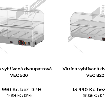
oboty
eznické stroje
poráky
olní zařízení
ransport, výdej a regen.
ařiče a výrobníky těstovin
a vyhřívaná dvoupatrová
Vitrína vyhřívaná 
VEC 520
VEC 820
odní lázně
1 990 Kč bez DPH
13 990 Kč be
statní
(14 508 Kč s DPH)
(16 928 Kč s DP