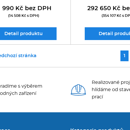
1 990 Kč bez DPH
292 650 Kč b
(14 508 Kč s DPH)
(354 107 Kč s D
Detail
produktu
Detail
produ
edchozí stránka
1
Realizované proj
radíme s výběrem
hlídáme od stav
odných zařízení
prací