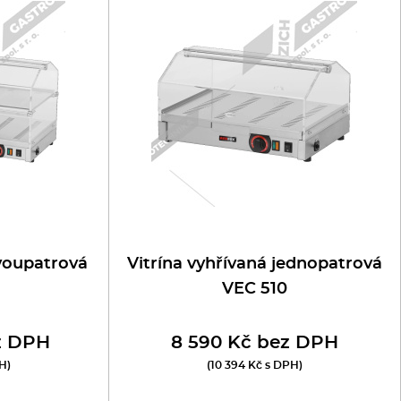
dvoupatrová
Vitrína vyhřívaná jednopatrová
VEC 510
z DPH
8 590 Kč bez DPH
H)
(10 394 Kč s DPH)