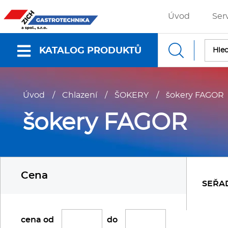
Úvod
Ser
KATALOG PRODUKTŮ
Nabídky a katalogy
Úvod
/
Chlazení
/
ŠOKERY
/
šokery FAGOR
Dokumenty ke stažení
šokery FAGOR
Fritézy
P
Cena
Gastronádoby
P
SEŘA
Grilovací desky - Grily
P
cena od
do