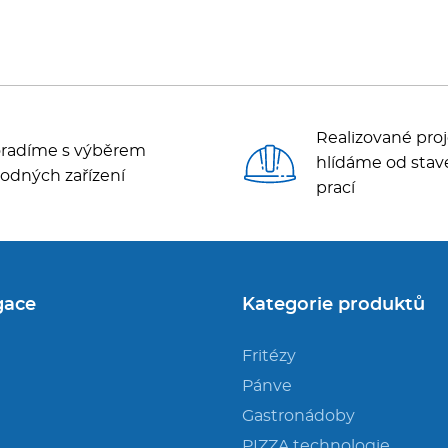
Realizované proj
radíme s výběrem
hlídáme od stav
odných zařízení
prací
gace
Kategorie produktů
Fritézy
Pánve
Gastronádoby
PIZZA technologie