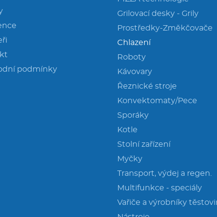
y
Grilovací desky - Grily
ence
Prostředky-Změkčovače
ři
Chlazení
kt
Roboty
odní podmínky
Kávovary
Řeznické stroje
Konvektomaty/Pece
Sporáky
Kotle
Stolní zařízení
Myčky
Transport, výdej a regen.
Multifunkce - speciály
Vařiče a výrobníky těstov