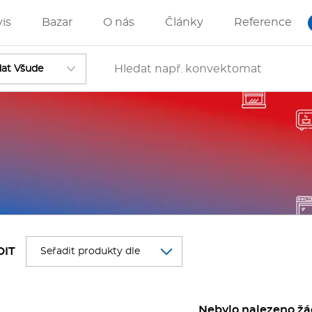
vis
Bazar
O nás
Články
Reference
Vstoupit
ánve
IZZA technologie
DIT
rostředky-Změkčovače
Nebylo nalezeno žá