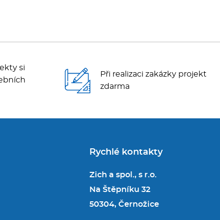
ekty si
Při realizaci zakázky projekt
ebních
zdarma
Rychlé kontakty
Zich a spol., s r.o.
Na Štěpníku 32
50304, Černožice