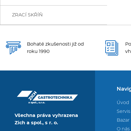
VINOTÉKY
TEPLÉ
LED KOSTKY (plné krychle)
ZRACÍ SKŘÍŇ
LED KLOBOUČKY (duté)
LED ŠUPINY (zbytková voda 2%)
Bohaté zkušenosti již od
Po
LED DRŤ-TŘÍŠŤ (zbytková voda 25%)
roku 1990
vh
Navi
Úvod
Servis
Všechna práva vyhrazena
Bazar
Zich a spol., s r. o.
O nás