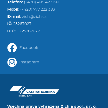
Telefon:
(+420) 495 422 199
Mobil:
(+420) 777 222 383
E-mail:
zich@zich.cz
IČ:
25267027
DIČ:
CZ25267027
Facebook
Instagram
Všechna práva vyhrazena Zich a spol., s r. o.