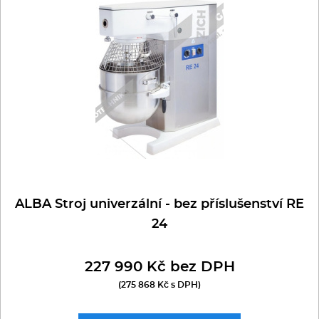
Multifunkce - speciály
robot typu SPAR
sestavy FEUMA
Vařiče a výrobníky těstovin
Nástroje
Vodní lázně
Nerez
Ostatní
ALBA Stroj univerzální - bez příslušenství RE
24
BAZAR
227 990 Kč bez DPH
(275 868 Kč s DPH)