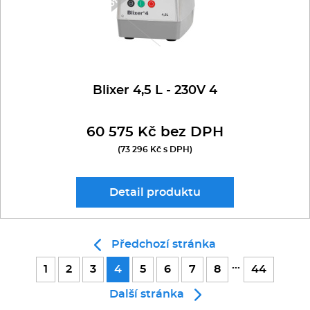
Blixer 4,5 L - 230V 4
60 575 Kč bez DPH
(73 296 Kč s DPH)
Detail
produktu
Předchozí stránka
...
1
2
3
4
5
6
7
8
44
Další stránka