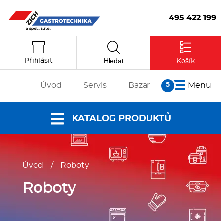
495 422 199
Hledat
Přihlásit
Košík
Úvod
Servis
Bazar
Menu
O nás
KATALOG PRODUKTŮ
Články
Reference
Nabídky a
Partneři
Úvod
/
Roboty
katalogy
Kontakt
Vstoupit
Dokumenty ke
Roboty
stažení