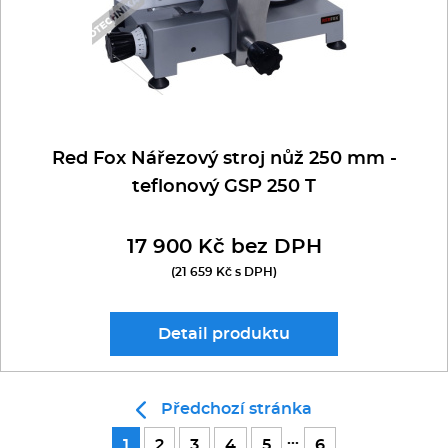
Red Fox Nářezový stroj nůž 250 mm -
teflonový GSP 250 T
17 900 Kč bez DPH
(21 659 Kč s DPH)
Detail
produktu
Předchozí stránka
...
1
2
3
4
5
6