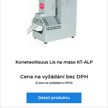
Multifunkce - speciály
robot typu SPAR
sestavy FEUMA
Vařiče a výrobníky těstovin
Nástroje
Vodní lázně
Nerez
Koneteollisuus Lis na maso KT-ALP
Ostatní
Cena na vyžádání bez DPH
BAZAR
(Cena na vyžádání s DPH)
Detail
produktu