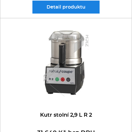
Detail
produktu
Kutr stolní 2,9 L R 2