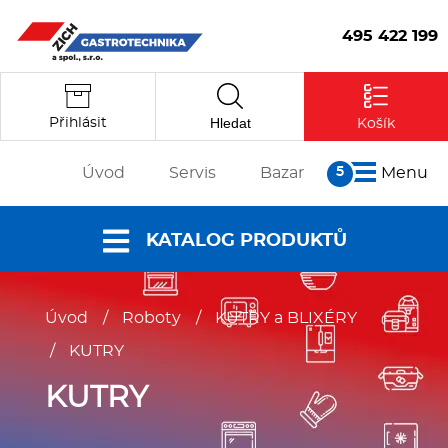
495 422 199
Hledat
Přihlásit
Košík
Úvod
Servis
Bazar
Menu
O nás
KATALOG PRODUKTŮ
Články
Reference
Nabídky a
Úvod
/
Roboty
/
KUTRY a BLIXÉRY
Partneři
katalogy
/
KUTRY
Kontakt
Vstoupit
Dokumenty ke
KUTRY
stažení