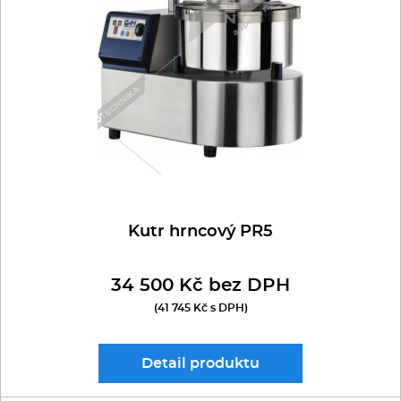
Multifunkce - speciály
robot typu SPAR
sestavy FEUMA
Vařiče a výrobníky těstovin
Nástroje
Vodní lázně
Nerez
Kutr hrncový PR5
Ostatní
34 500 Kč bez DPH
BAZAR
(41 745 Kč s DPH)
Detail
produktu