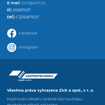
E-mail:
zich@zich.cz
IČ:
25267027
DIČ:
CZ25267027
Facebook
Instagram
Všechna práva vyhrazena Zich a spol., s r. o.
Kopírování obsahu stránek bez souhlasu
majitele je přísně zakázáno