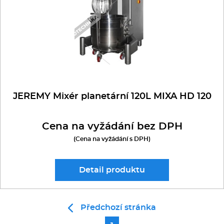
Kávovary
MASOMLÝNKY přídavné
NÁŘEZOVÉ STROJE
BAROVÉ mixéry
Řeznické stroje
TYČOVÉ mixéry
ODŠŤAVŇOVAČE a LISY
ŘEMÍNKOVÉ
Konvektomaty/Pece
ŠNEKOVÉ
Sporáky
ŠKRABKY
ODŠŤAVŇOVAČE
JEREMY Mixér planetární 120L MIXA HD 120
AUTOMATICKÉ
Kotle
LISY NA CITRUSY
Cena na vyžádání bez DPH
UNIVERZÁLNÍ roboty
POLOAUTOMATICKÉ
(Cena na vyžádání s DPH)
Stolní zařízení
robot ALBA
Myčky
Detail
produktu
robot JEREMY
Transport, výdej a regen.
robot KitchenAid
Předchozí stránka