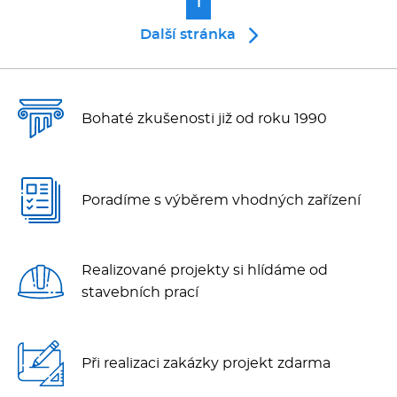
Multifunkce - speciály
1
robot typu SPAR
Další stránka
sestavy FEUMA
Vařiče a výrobníky těstovin
Nástroje
Bohaté zkušenosti již od roku 1990
Vodní lázně
Nerez
Poradíme s výběrem vhodných zařízení
Ostatní
Realizované projekty si hlídáme od
BAZAR
stavebních prací
Při realizaci zakázky projekt zdarma