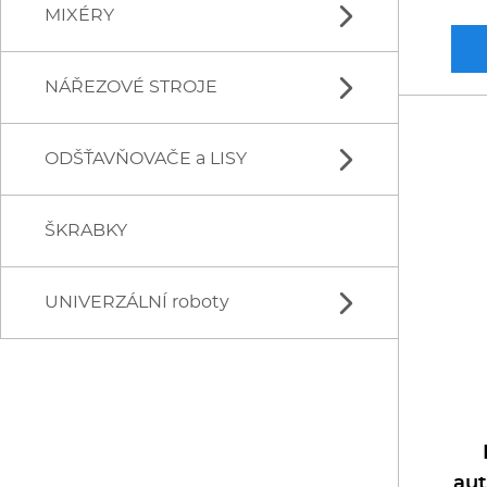
MIXÉRY
MASOMLÝNKY samostatné
DISKY krouhačů
MASOMLÝNKY přídavné
NÁŘEZOVÉ STROJE
BAROVÉ mixéry
TYČOVÉ mixéry
ODŠŤAVŇOVAČE a LISY
ŘEMÍNKOVÉ
ŠNEKOVÉ
ŠKRABKY
ODŠŤAVŇOVAČE
AUTOMATICKÉ
LISY NA CITRUSY
UNIVERZÁLNÍ roboty
POLOAUTOMATICKÉ
robot ALBA
robot JEREMY
robot KitchenAid
aut