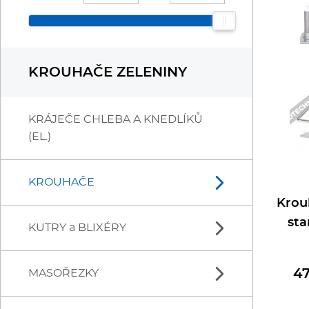
Chlazení
R
Kávovary
Ř
KROUHAČE ZELENINY
Konvektomaty/Pece
S
Kotle
St
KRÁJEČE CHLEBA A KNEDLÍKŮ
(EL.)
Myčky
T
KROUHAČE
Multifunkce - speciály
V
Krou
sta
Nástroje
V
KUTRY a BLIXÉRY
KROUHAČE SÝRU
KOMBINOVANÉ
Nerez
O
4
MASOŘEZKY
BLIXERY
KROUHAČE ZELENINY
BAZAR
KUTRY