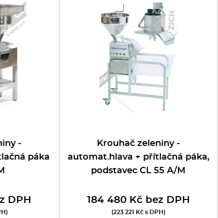
iny -
Krouhač zeleniny -
tlačná páka
automat.hlava + přítlačná páka,
M
podstavec CL 55 A/M
ez DPH
184 480 Kč bez DPH
PH)
(223 221 Kč s DPH)