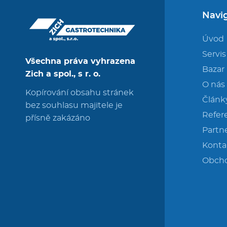
Navi
Úvod
Servis
Všechna práva vyhrazena
Bazar
Zich a spol., s r. o.
O nás
Kopírování obsahu stránek
Článk
bez souhlasu majitele je
Refer
přísně zakázáno
Partne
Konta
Obch