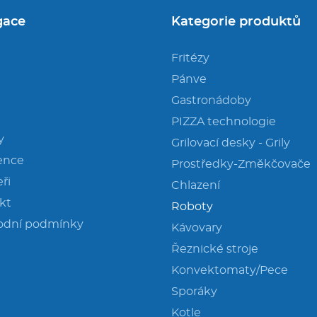
gace
Kategorie produktů
Fritézy
Pánve
Gastronádoby
PIZZA technologie
y
Grilovací desky - Grily
ence
Prostředky-Změkčovače
ři
Chlazení
kt
Roboty
odní podmínky
Kávovary
Řeznické stroje
Konvektomaty/Pece
Sporáky
Kotle