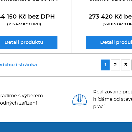
4 150 Kč bez DPH
273 420 Kč b
(295 422 Kč s DPH)
(330 838 Kč s D
Detail
produktu
Detail
produ
edchozí stránka
1
2
3
Realizované proj
radíme s výběrem
hlídáme od stav
odných zařízení
prací