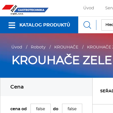
Úvod
Ser
KATALOG PRODUKTŮ
Nabídky a katalogy
Úvod
/
Roboty
/
KROUHAČE
/
KROUHAČE 
Dokumenty ke stažení
KROUHAČE ZELE
Fritézy
P
Cena
Gastronádoby
P
SEŘA
Grilovací desky - Grily
P
cena od
do