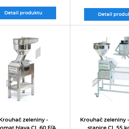
Detail
produktu
Detail
produ
Krouhač zeleniny -
Krouhač zeleniny 
omat.hlava CL 60 F/A
stanice CL 55 