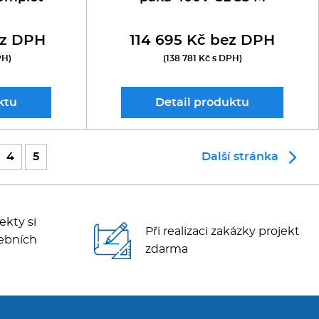
ez DPH
114 695 Kč bez DPH
PH)
(138 781 Kč s DPH)
ktu
Detail
produktu
4
5
Další stránka
ekty si
Při realizaci zakázky projekt
ebních
zdarma