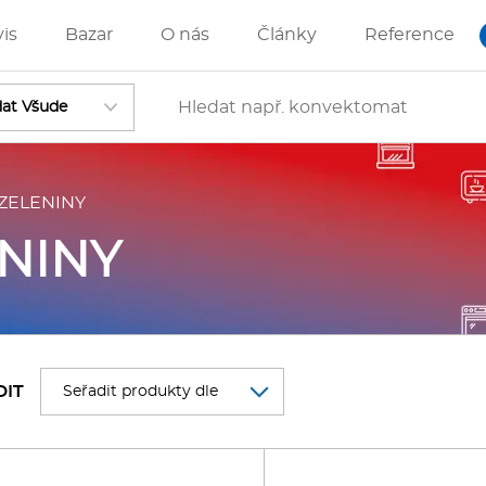
vis
Bazar
O nás
Články
Reference
ZELENINY
Vstoupit
NINY
ánve
IZZA technologie
DIT
rostředky-Změkčovače