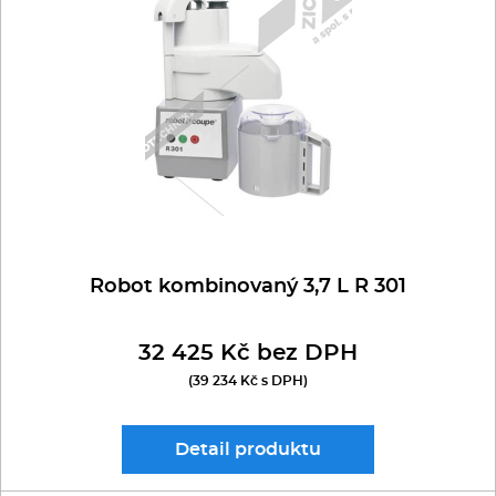
Multifunkce - speciály
robot typu SPAR
sestavy FEUMA
Vařiče a výrobníky těstovin
Nástroje
Vodní lázně
Nerez
Robot kombinovaný 3,7 L R 301
Ostatní
32 425 Kč bez DPH
BAZAR
(39 234 Kč s DPH)
Detail
produktu