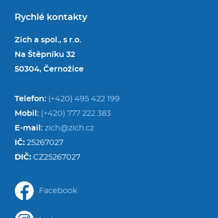
Rychlé kontakty
Zich a spol., s r.o.
Na Štěpníku 32
50304, Černožice
Telefon:
(+420) 495 422 199
Mobil:
(+420) 777 222 383
E-mail:
zich@zich.cz
IČ:
25267027
DIČ:
CZ25267027
Facebook