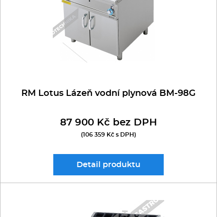
Kávovary
Řeznické stroje
Konvektomaty/Pece
Sporáky
RM Lotus Lázeň vodní plynová BM-98G
Kotle
87 900 Kč bez DPH
(106 359 Kč s DPH)
Stolní zařízení
Myčky
Detail
produktu
Transport, výdej a regen.