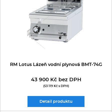
Multifunkce - speciály
Vařiče a výrobníky těstovin
Nástroje
Vodní lázně
Nerez
RM Lotus Lázeň vodní plynová BMT-74G
Ostatní
43 900 Kč bez DPH
BAZAR
(53 119 Kč s DPH)
Detail
produktu