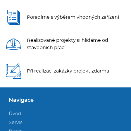
Kávovary
Poradíme s výběrem vhodných zařízení
Řeznické stroje
Konvektomaty/Pece
Realizované projekty si hlídáme od
stavebních prací
Sporáky
Kotle
Při realizaci zakázky projekt zdarma
Stolní zařízení
Myčky
Navigace
Úvod
Transport, výdej a regen.
Servis