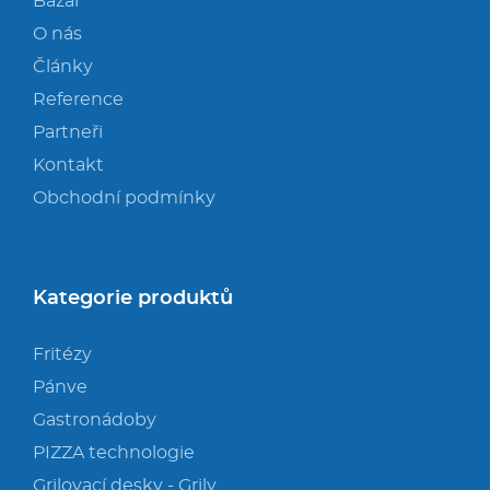
Multifunkce - speciály
Bazar
O nás
Vařiče a výrobníky těstovin
Články
Reference
Nástroje
Partneři
Kontakt
Vodní lázně
Obchodní podmínky
Nerez
Ostatní
Kategorie produktů
Fritézy
BAZAR
Pánve
Gastronádoby
PIZZA technologie
Grilovací desky - Grily