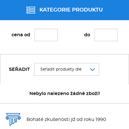
Fritézy
KATEGORIE PRODUKTU
Pánve
FAGOR 600
cena od
do
Gastronádoby
FAGOR
PIZZA technologie
REDFOX
FAGOR 600
SEŘADIT
Grilovací desky - Grily
FAGOR 700
Prostředky-Změkčovače
RM GASTRO
Nebylo nalezeno žádné zboží!
FAGOR 900
Chlazení
Roboty
Bohaté zkušenosti již od roku 1990