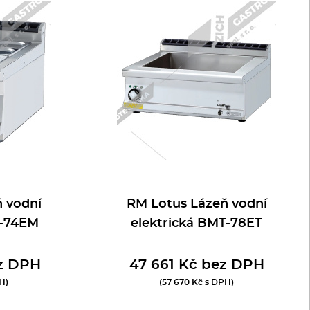
 vodní
RM Lotus Lázeň vodní
T-74EM
elektrická BMT-78ET
z DPH
47 661 Kč bez DPH
H)
(57 670 Kč s DPH)