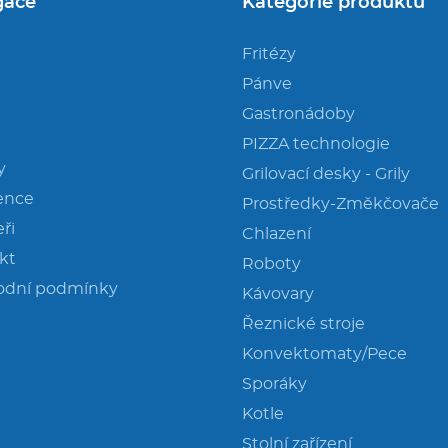
gace
Kategorie produktů
Fritézy
Pánve
Gastronádoby
PIZZA technologie
y
Grilovací desky - Grily
ence
Prostředky-Změkčovače
ři
Chlazení
kt
Roboty
odní podmínky
Kávovary
Řeznické stroje
Konvektomaty/Pece
Sporáky
Kotle
Stolní zařízení