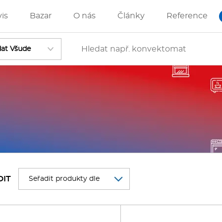
vis
Bazar
O nás
Články
Reference
Vstoupit
ánve
IZZA technologie
DIT
rostředky-Změkčovače