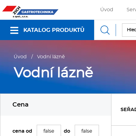
Úvod
Ser
KATALOG PRODUKTŮ
Nabídky a katalogy
Úvod
/
Vodní lázně
Dokumenty ke stažení
Vodní lázně
Fritézy
P
Cena
Gastronádoby
P
SEŘA
Grilovací desky - Grily
P
cena od
do