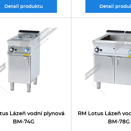
Detail
produktu
Detail
produ
tus Lázeň vodní plynová
RM Lotus Lázeň vod
BM-74G
BM-78G