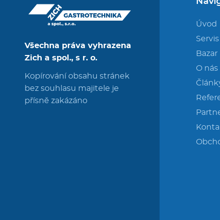
Navi
Úvod
Servis
Všechna práva vyhrazena
Bazar
Zich a spol., s r. o.
O nás
Kopírování obsahu stránek
Článk
bez souhlasu majitele je
Refer
přísně zakázáno
Partne
Konta
Obch