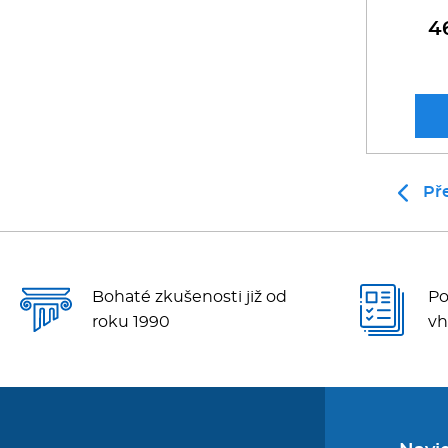
4
Př
Bohaté zkušenosti již od
Po
roku 1990
vh