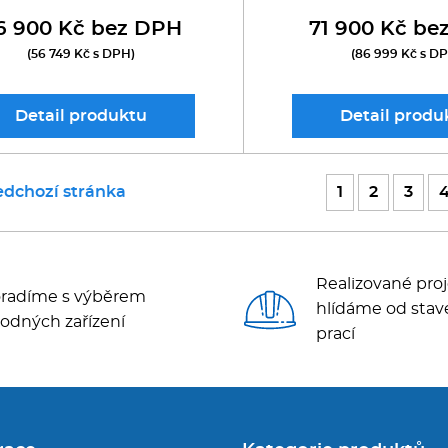
6 900 Kč bez DPH
71 900 Kč be
(56 749 Kč s DPH)
(86 999 Kč s D
Detail
produktu
Detail
produ
edchozí stránka
1
2
3
Realizované proj
radíme s výběrem
hlídáme od stav
odných zařízení
prací