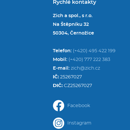
Rychlé kontakty
Zich a spol., s r.o.
Na Štěpníku 32
50304, Černožice
Telefon:
(+420) 495 422 199
Mobil:
(+420) 777 222 383
E-mail:
zich@zich.cz
IČ:
25267027
DIČ:
CZ25267027
Facebook
Instagram