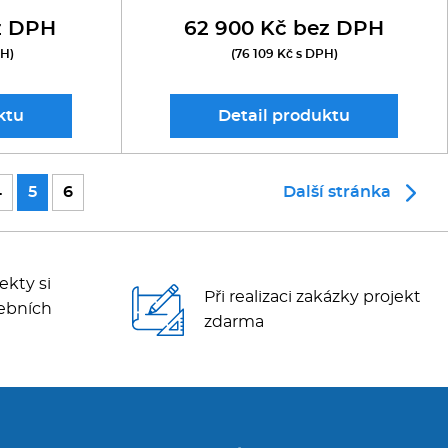
z DPH
62 900 Kč bez DPH
PH)
(76 109 Kč s DPH)
ktu
Detail
produktu
4
5
6
Další stránka
ekty si
Při realizaci zakázky projekt
ebních
zdarma