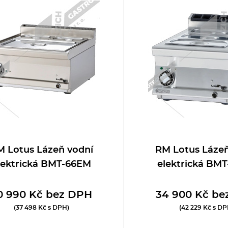
oboty
eznické stroje
poráky
olní zařízení
ransport, výdej a regen.
ařiče a výrobníky těstovin
 Lotus Lázeň vodní
RM Lotus Lázeň
lektrická BMT-66EM
elektrická BM
odní lázně
0 990 Kč bez DPH
34 900 Kč be
statní
(37 498 Kč s DPH)
(42 229 Kč s DP