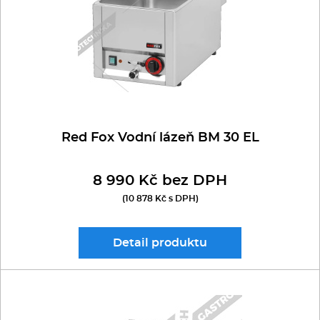
Kávovary
Řeznické stroje
Konvektomaty/Pece
Sporáky
Red Fox Vodní lázeň BM 30 EL
Kotle
8 990 Kč bez DPH
(10 878 Kč s DPH)
Stolní zařízení
Myčky
Detail
produktu
Transport, výdej a regen.