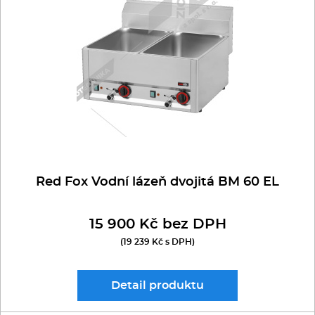
Multifunkce - speciály
Vařiče a výrobníky těstovin
Nástroje
Vodní lázně
Nerez
Red Fox Vodní lázeň dvojitá BM 60 EL
Ostatní
15 900 Kč bez DPH
BAZAR
(19 239 Kč s DPH)
Detail
produktu