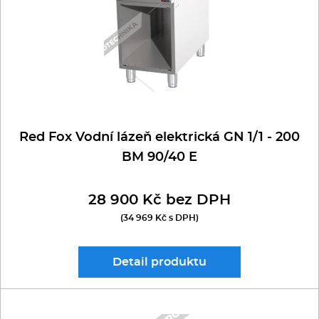
Kávovary
Řeznické stroje
Konvektomaty/Pece
Sporáky
Red Fox Vodní lázeň elektrická GN 1/1 - 200
BM 90/40 E
Kotle
28 900 Kč bez DPH
Stolní zařízení
(34 969 Kč s DPH)
Myčky
Detail
produktu
Transport, výdej a regen.