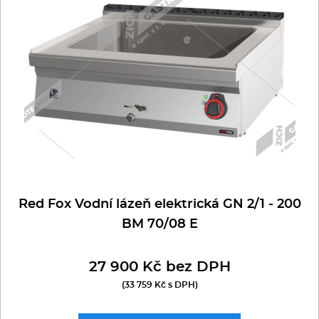
Multifunkce - speciály
Vařiče a výrobníky těstovin
Nástroje
Vodní lázně
Nerez
Ostatní
Red Fox Vodní lázeň elektrická GN 2/1 - 200
BM 70/08 E
BAZAR
27 900 Kč bez DPH
(33 759 Kč s DPH)