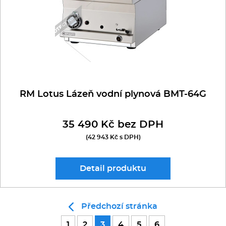
RM Lotus Lázeň vodní plynová BMT-64G
35 490 Kč bez DPH
(42 943 Kč s DPH)
Detail
produktu
Předchozí stránka
1
2
3
4
5
6