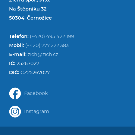
Zich a spol., s r.o.
Na Štěpníku 32
50304, Černožice
Telefon:
(+420) 495 422 199
Mobil:
(+420) 777 222 383
E-mail:
zich@zich.cz
IČ:
25267027
DIČ:
CZ25267027
Facebook
Instagram