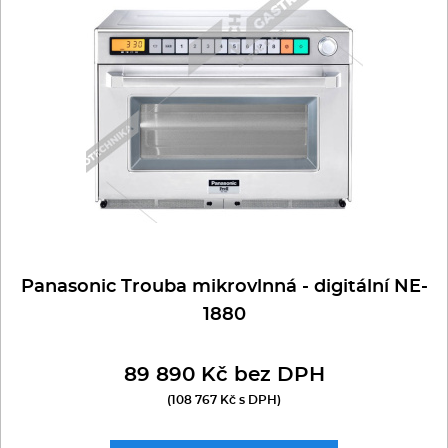
Multifunkce - speciály
Vařiče a výrobníky těstovin
Nástroje
Vodní lázně
Nerez
Ostatní
Panasonic Trouba mikrovlnná - digitální NE-
1880
BAZAR
89 890 Kč bez DPH
(108 767 Kč s DPH)