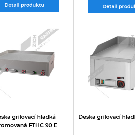
Detail
produktu
Detail
produ
ska grilovací hladká
Deska grilovací hla
romovaná FTHC 90 E