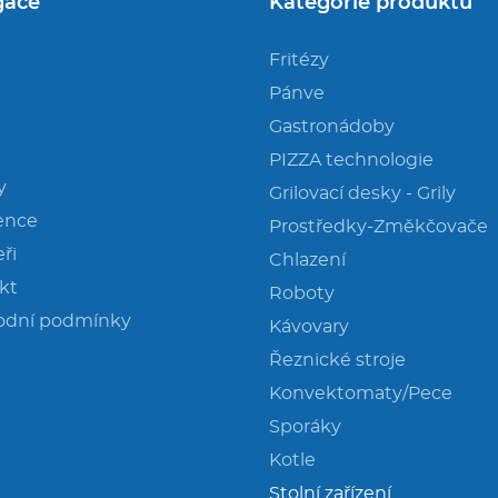
gace
Kategorie produktů
Fritézy
Pánve
Gastronádoby
PIZZA technologie
y
Grilovací desky - Grily
ence
Prostředky-Změkčovače
ři
Chlazení
kt
Roboty
odní podmínky
Kávovary
Řeznické stroje
Konvektomaty/Pece
Sporáky
Kotle
Stolní zařízení