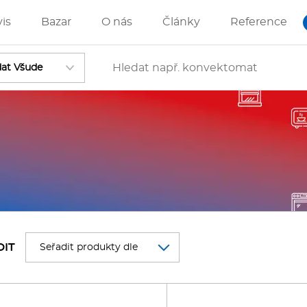
vis
Bazar
O nás
Články
Reference
Vstoupit
ánve
IZZA technologie
DIT
rostředky-Změkčovače