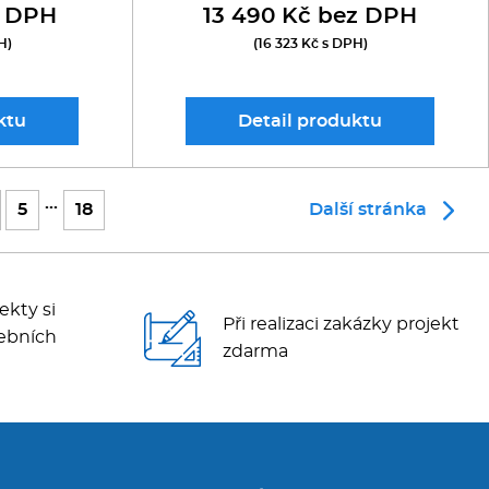
z DPH
13 490 Kč bez DPH
H)
(16 323 Kč s DPH)
ktu
Detail
produktu
...
5
18
Další stránka
ekty si
Při realizaci zakázky projekt
ebních
zdarma