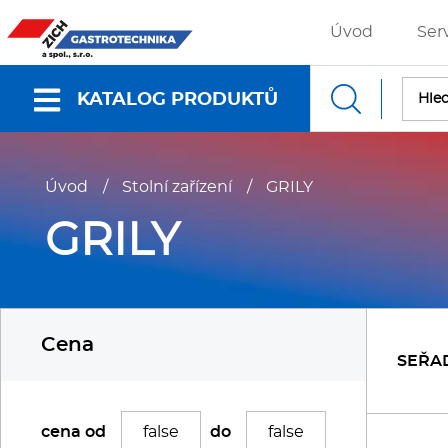
Úvod
Ser
KATALOG PRODUKTŮ
Nabídky a katalogy
Úvod
/
Stolní zařízení
/
GRILY
Dokumenty ke stažení
GRILY
Fritézy
P
Cena
Gastronádoby
P
SEŘA
Grilovací desky - Grily
P
cena od
do