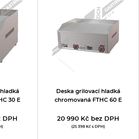
 hladká
Deska grilovací hladká
HC 30 E
chromovaná FTHC 60 E
z DPH
20 990 Kč bez DPH
H)
(25 398 Kč s DPH)