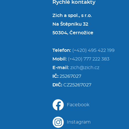
Rychlé kontakty
Zich a spol., s r.o.
Na Štěpníku 32
50304, Černožice
Telefon:
(+420) 495 422 199
Mobil:
(+420) 777 222 383
E-mail:
zich@zich.cz
IČ:
25267027
DIČ:
CZ25267027
Facebook
Instagram