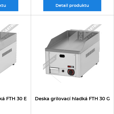
ktu
Detail
produktu
dká FTH 30 E
Deska grilovací hladká FTH 30 G