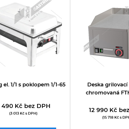
oboty
eznické stroje
poráky
olní zařízení
ransport, výdej a regen.
ařiče a výrobníky těstovin
 el. 1/1 s poklopem 1/1-65
Deska grilovací
chromovaná FT
odní lázně
 490 Kč bez DPH
12 990 Kč be
statní
(3 013 Kč s DPH)
(15 718 Kč s DP