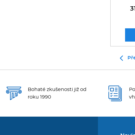
3
Př
Bohaté zkušenosti již od
Po
roku 1990
vh