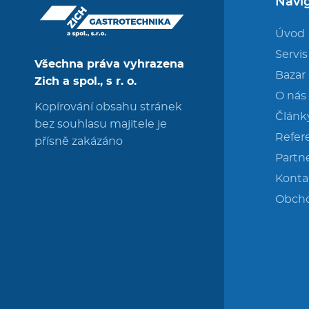
Navi
Úvod
Servis
Všechna práva vyhrazena
Bazar
Zich a spol., s r. o.
O nás
Kopírování obsahu stránek
Článk
bez souhlasu majitele je
Refer
přísně zakázáno
Partne
Konta
Obch