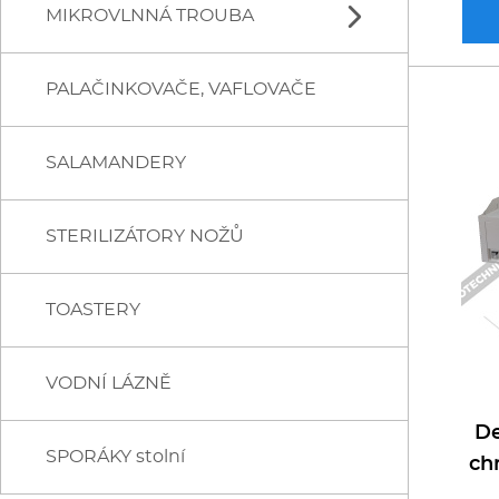
MIKROVLNNÁ TROUBA
OHŘÍVAČE UZENIN
SPIDOCOOK
RM GASTRO
HOT DOGY
PALAČINKOVAČE, VAFLOVAČE
PANASONIC
OPÉKAČE PÁRKŮ
SALAMANDERY
STERILIZÁTORY NOŽŮ
TOASTERY
VODNÍ LÁZNĚ
De
SPORÁKY stolní
ch