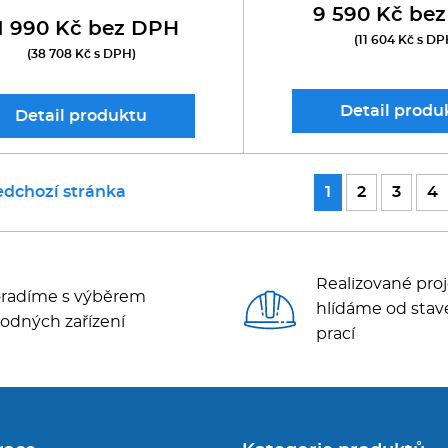
9 590 Kč be
1 990 Kč bez DPH
(11 604 Kč s DP
(38 708 Kč s DPH)
Detail
produ
Detail
produktu
edchozí stránka
1
2
3
4
Realizované proj
radíme s výběrem
hlídáme od stav
odných zařízení
prací