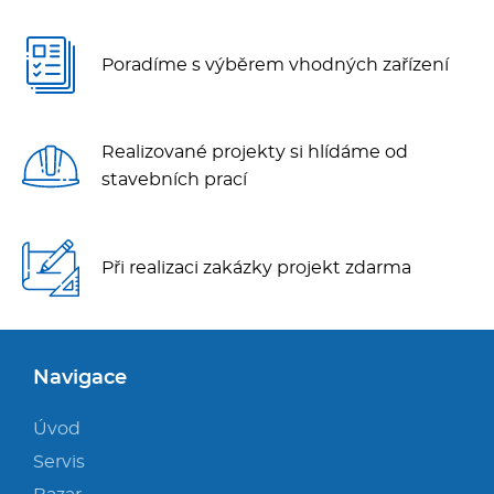
Kávovary
HOT DOGY
SPIDOCOOK
RM GASTRO
PALAČINKOVAČE, VAFLOVAČE
PANASONIC
Poradíme s výběrem vhodných zařízení
Řeznické stroje
OPÉKAČE PÁRKŮ
SALAMANDERY
Konvektomaty/Pece
Realizované projekty si hlídáme od
stavebních prací
Sporáky
STERILIZÁTORY NOŽŮ
Kotle
Při realizaci zakázky projekt zdarma
TOASTERY
Stolní zařízení
VODNÍ LÁZNĚ
Myčky
Navigace
SPORÁKY stolní
Úvod
Transport, výdej a regen.
Servis