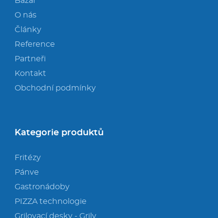
Multifunkce - speciály
Bazar
O nás
Vařiče a výrobníky těstovin
Články
Reference
Nástroje
Partneři
Kontakt
Vodní lázně
Obchodní podmínky
Nerez
Ostatní
Kategorie produktů
Fritézy
BAZAR
Pánve
Gastronádoby
PIZZA technologie
Grilovací desky - Grily