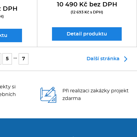
10 490 Kč bez DPH
z DPH
(12 693 Kč s DPH)
H)
Detail
produktu
ktu
...
5
7
Další stránka
ekty si
Při realizaci zakázky projekt
ebních
zdarma