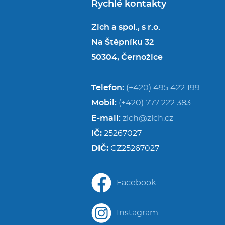
Rychlé kontakty
Zich a spol., s r.o.
Na Štěpníku 32
50304, Černožice
Telefon:
(+420) 495 422 199
Mobil:
(+420) 777 222 383
E-mail:
zich@zich.cz
IČ:
25267027
DIČ:
CZ25267027
Facebook
Instagram