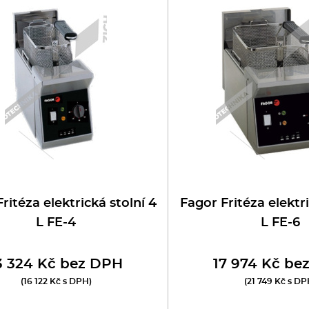
oboty
eznické stroje
poráky
olní zařízení
ransport, výdej a regen.
ařiče a výrobníky těstovin
ritéza elektrická stolní 4
Fagor Fritéza elektri
L FE-4
L FE-6
odní lázně
3 324 Kč bez DPH
17 974 Kč be
statní
(16 122 Kč s DPH)
(21 749 Kč s DP