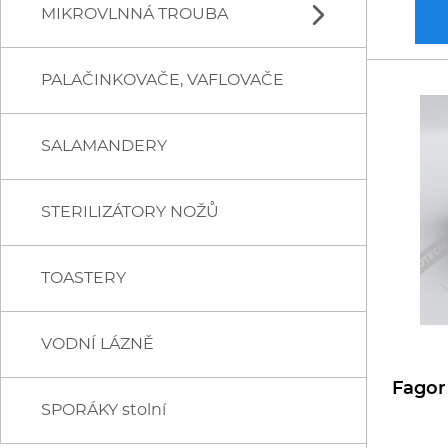
MIKROVLNNÁ TROUBA
OHŘÍVAČE UZENIN
SPIDOCOOK
RM GASTRO
HOT DOGY
PALAČINKOVAČE, VAFLOVAČE
PANASONIC
OPÉKAČE PÁRKŮ
SALAMANDERY
STERILIZÁTORY NOŽŮ
TOASTERY
VODNÍ LÁZNĚ
Fagor
SPORÁKY stolní