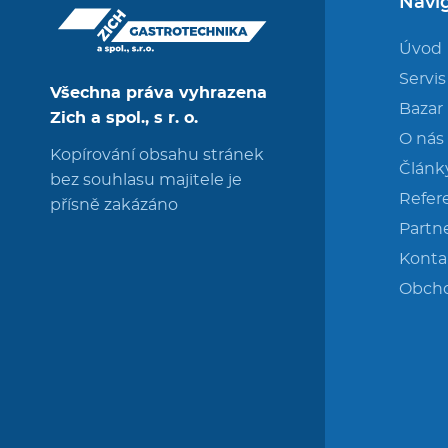
Navi
Úvod
Servis
Všechna práva vyhrazena
Bazar
Zich a spol., s r. o.
O nás
Kopírování obsahu stránek
Článk
bez souhlasu majitele je
Refer
přísně zakázáno
Partne
Konta
Obch