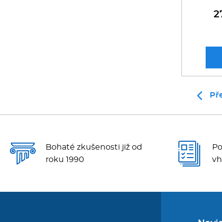
2
Př
Bohaté zkušenosti již od
Po
roku 1990
vh