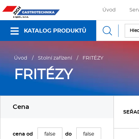
Úvod
Ser
KATALOG PRODUKTŮ
Nabídky a katalogy
Úvod
/
Stolní zařízení
/
FRITÉZY
Dokumenty ke stažení
FRITÉZY
Fritézy
P
Cena
Gastronádoby
P
SEŘA
Grilovací desky - Grily
P
cena od
do