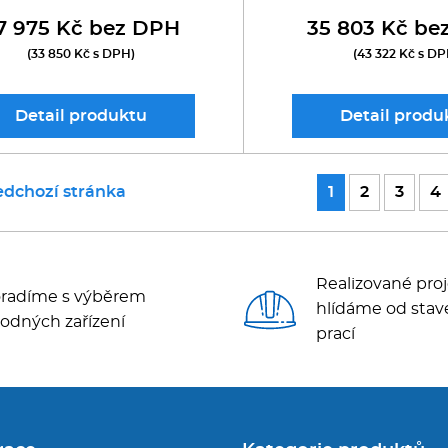
7 975 Kč bez DPH
35 803 Kč be
(33 850 Kč s DPH)
(43 322 Kč s DP
Detail
produktu
Detail
produ
edchozí stránka
1
2
3
4
Realizované proj
radíme s výběrem
hlídáme od stav
odných zařízení
prací