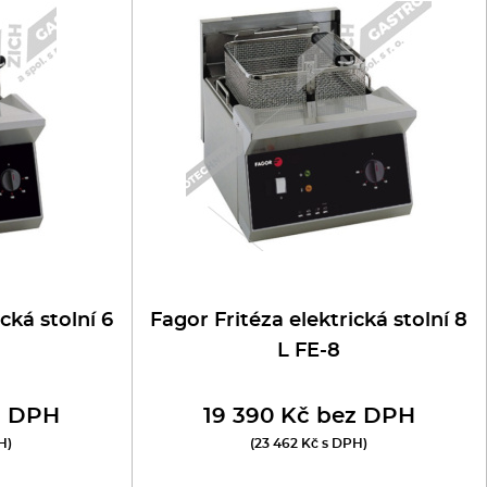
cká stolní 6
Fagor Fritéza elektrická stolní 8
L FE-8
z DPH
19 390 Kč bez DPH
H)
(23 462 Kč s DPH)