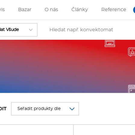
vis
Bazar
O nás
Články
Reference
Vstoupit
ánve
IZZA technologie
DIT
rostředky-Změkčovače