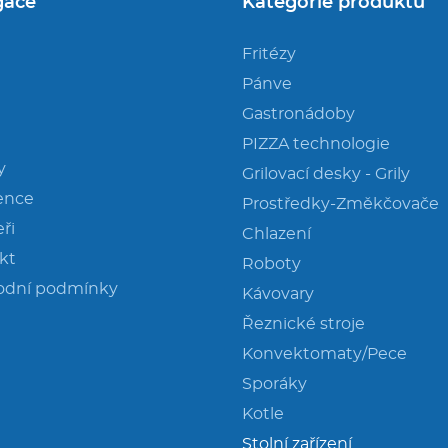
gace
Kategorie produktů
Fritézy
Pánve
Gastronádoby
PIZZA technologie
y
Grilovací desky - Grily
ence
Prostředky-Změkčovače
ři
Chlazení
kt
Roboty
odní podmínky
Kávovary
Řeznické stroje
Konvektomaty/Pece
Sporáky
Kotle
Stolní zařízení