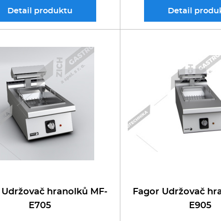
Detail
produktu
Detail
produ
 Udržovač hranolků MF-
Fagor Udržovač hr
E705
E905