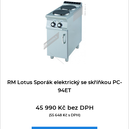
Multifunkce - speciály
Vařiče a výrobníky těstovin
Nástroje
Vodní lázně
Nerez
Ostatní
RM Lotus Sporák elektrický se skříňkou PC-
94ET
BAZAR
45 990 Kč bez DPH
(55 648 Kč s DPH)