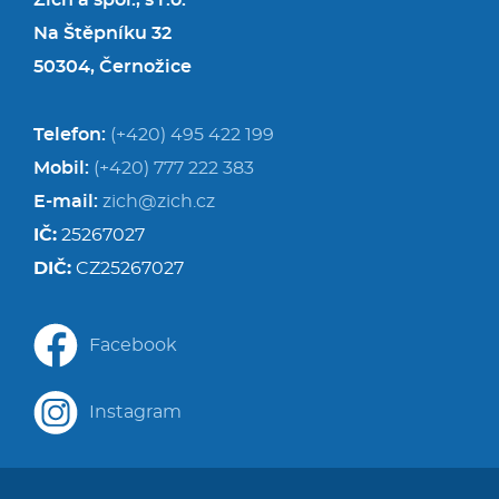
Zich a spol., s r.o.
Na Štěpníku 32
50304, Černožice
Telefon:
(+420) 495 422 199
Mobil:
(+420) 777 222 383
E-mail:
zich@zich.cz
IČ:
25267027
DIČ:
CZ25267027
Facebook
Instagram