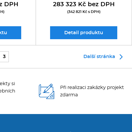
ez DPH
283 323 Kč bez DPH
PH)
(342 821 Kč s DPH)
ktu
Detail
produktu
3
Další stránka
ekty si
Při realizaci zakázky projekt
ebních
zdarma