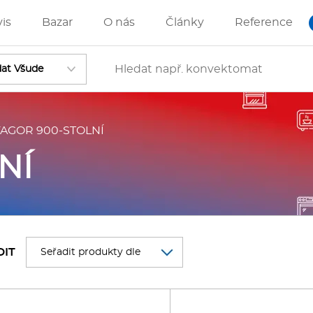
vis
Bazar
O nás
Články
Reference
FAGOR 900-STOLNÍ
Vstoupit
NÍ
ánve
IZZA technologie
DIT
rostředky-Změkčovače