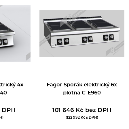
trický 4x
Fagor Sporák elektrický 6x
940
plotna C-E960
z DPH
101 646 Kč bez DPH
H)
(122 992 Kč s DPH)