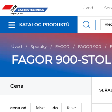
Úvod
Ser
KATALOG PRODUKTŮ
Nabídky a katalogy
Úvod
/
Sporáky
/
FAGOR
/
FAGOR 900
/
Dokumenty ke stažení
FAGOR 900-STOL
Fritézy
P
Cena
Gastronádoby
P
SEŘA
Grilovací desky - Grily
P
cena od
do