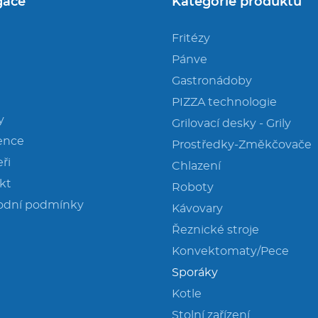
gace
Kategorie produktů
Fritézy
Pánve
Gastronádoby
PIZZA technologie
y
Grilovací desky - Grily
ence
Prostředky-Změkčovače
ři
Chlazení
kt
Roboty
odní podmínky
Kávovary
Řeznické stroje
Konvektomaty/Pece
Sporáky
Kotle
Stolní zařízení