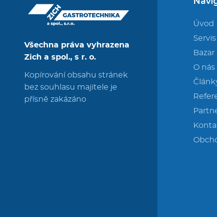
Navi
Úvod
Servis
Všechna práva vyhrazena
Bazar
Zich a spol., s r. o.
O nás
Kopírování obsahu stránek
Článk
bez souhlasu majitele je
Refer
přísně zakázáno
Partne
Konta
Obch