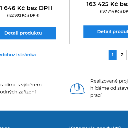
163 425 Kč b
01 646 Kč bez DPH
(197 744 Kč s D
(122 992 Kč s DPH)
Detail
produ
Detail
produktu
edchozí stránka
1
2
Realizované proj
radíme s výběrem
hlídáme od stav
odných zařízení
prací