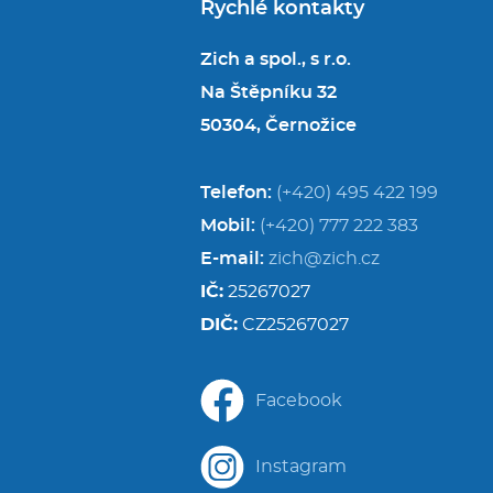
Rychlé kontakty
Zich a spol., s r.o.
Na Štěpníku 32
50304, Černožice
Telefon:
(+420) 495 422 199
Mobil:
(+420) 777 222 383
E-mail:
zich@zich.cz
IČ:
25267027
DIČ:
CZ25267027
Facebook
Instagram