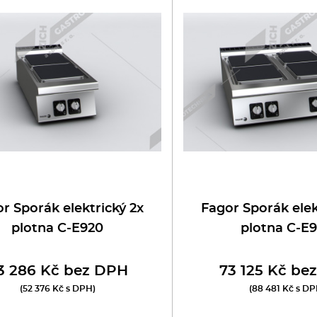
oboty
eznické stroje
poráky
olní zařízení
ransport, výdej a regen.
ařiče a výrobníky těstovin
r Sporák elektrický 2x
Fagor Sporák elek
plotna C-E920
plotna C-E
odní lázně
3 286 Kč bez DPH
73 125 Kč be
statní
(52 376 Kč s DPH)
(88 481 Kč s DP