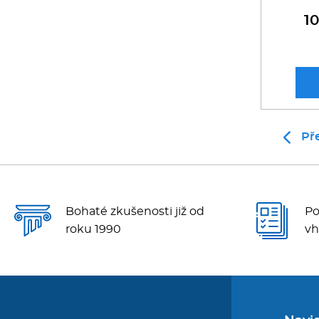
1
Př
Bohaté zkušenosti již od
Po
roku 1990
vh