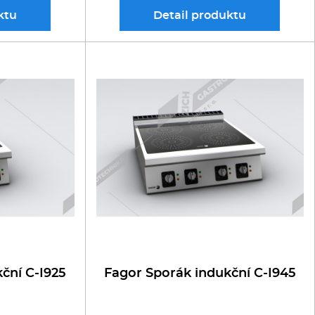
ktu
Detail
produktu
ční C-I925
Fagor Sporák indukční C-I945