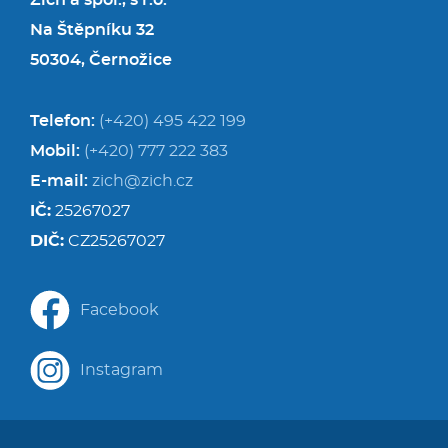
Zich a spol., s r.o.
Na Štěpníku 32
50304, Černožice
Telefon:
(+420) 495 422 199
Mobil:
(+420) 777 222 383
E-mail:
zich@zich.cz
IČ:
25267027
DIČ:
CZ25267027
Facebook
Instagram