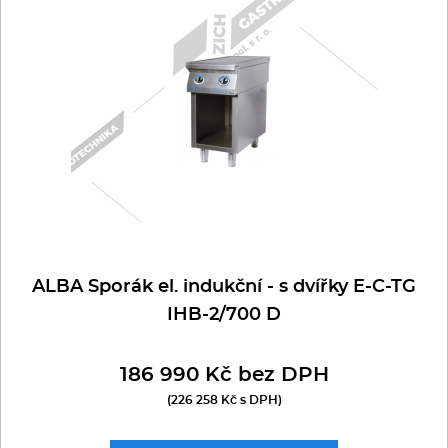
Multifunkce - speciály
Vařiče a výrobníky těstovin
Nástroje
Vodní lázně
Nerez
Ostatní
ALBA Sporák el. indukční - s dvířky E-C-TG
IHB-2/700 D
BAZAR
186 990 Kč bez DPH
(226 258 Kč s DPH)