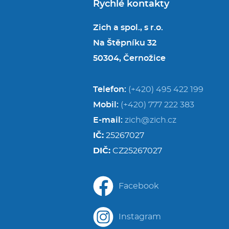
Rychlé kontakty
Zich a spol., s r.o.
Na Štěpníku 32
50304, Černožice
Telefon:
(+420) 495 422 199
Mobil:
(+420) 777 222 383
E-mail:
zich@zich.cz
IČ:
25267027
DIČ:
CZ25267027
Facebook
Instagram