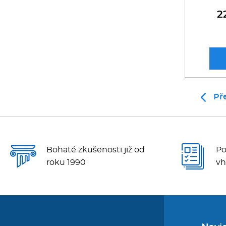
2
Př
Bohaté zkušenosti již od
Po
roku 1990
vh