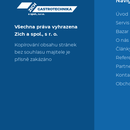
Navi
Úvod
Servis
Všechna práva vyhrazena
Bazar
Zich a spol., s r. o.
O nás
Kopírování obsahu stránek
Článk
bez souhlasu majitele je
Refer
přísně zakázáno
Partne
Konta
Obch