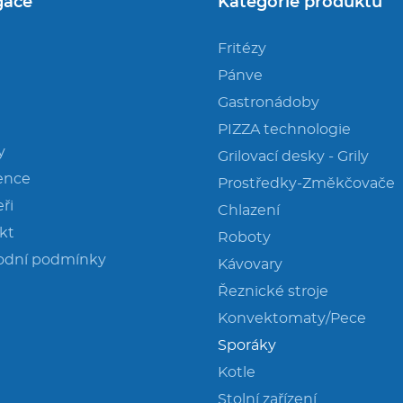
gace
Kategorie produktů
Fritézy
Pánve
Gastronádoby
PIZZA technologie
y
Grilovací desky - Grily
ence
Prostředky-Změkčovače
ři
Chlazení
kt
Roboty
odní podmínky
Kávovary
Řeznické stroje
Konvektomaty/Pece
Sporáky
Kotle
Stolní zařízení