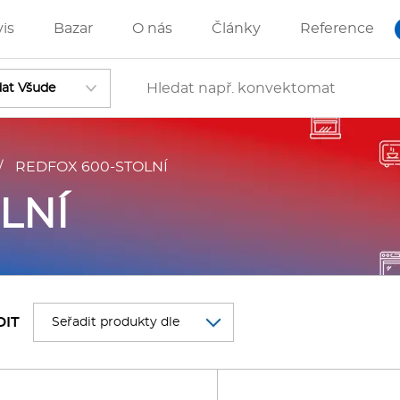
vis
Bazar
O nás
Články
Reference
/
REDFOX 600-STOLNÍ
Vstoupit
LNÍ
ánve
IZZA technologie
DIT
rostředky-Změkčovače