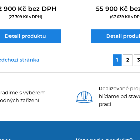
2 900 Kč bez DPH
55 900 Kč be
(27 709 Kč s DPH)
(67 639 Kč s D
Detail
produktu
Detail
produ
edchozí stránka
1
2
3
Realizované proj
radíme s výběrem
hlídáme od stav
odných zařízení
prací