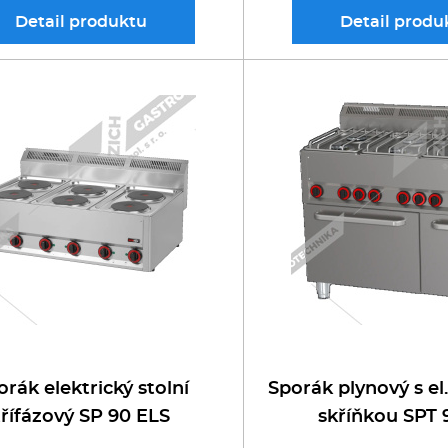
Detail
produktu
Detail
produ
orák elektrický stolní
Sporák plynový s el
třífázový SP 90 ELS
skříňkou SPT 