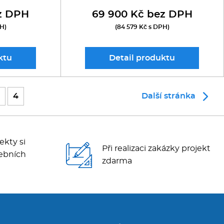
z DPH
69 900 Kč bez DPH
PH)
(84 579 Kč s DPH)
ktu
Detail
produktu
4
Další stránka
ekty si
Při realizaci zakázky projekt
ebních
zdarma