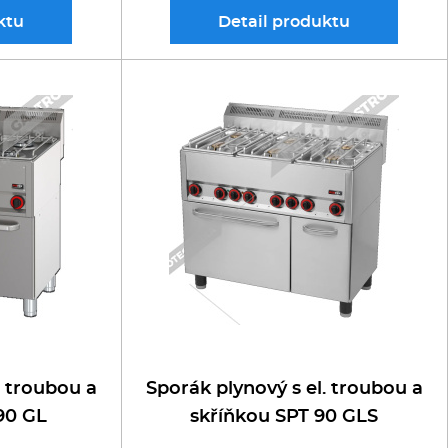
ktu
Detail
produktu
. troubou a
Sporák plynový s el. troubou a
90 GL
skříňkou SPT 90 GLS