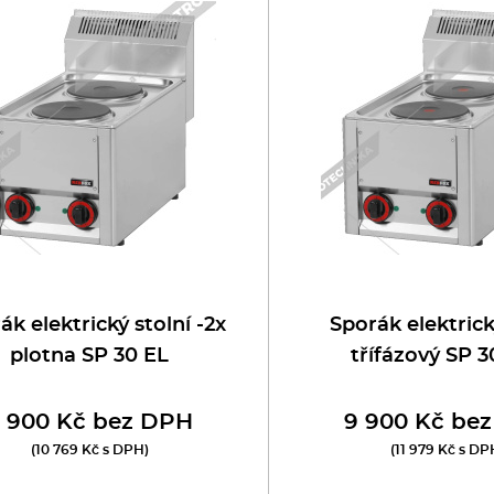
oboty
eznické stroje
poráky
olní zařízení
ransport, výdej a regen.
ařiče a výrobníky těstovin
ák elektrický stolní -2x
Sporák elektrick
plotna SP 30 EL
třífázový SP 
odní lázně
 900 Kč bez DPH
9 900 Kč be
statní
(10 769 Kč s DPH)
(11 979 Kč s DP