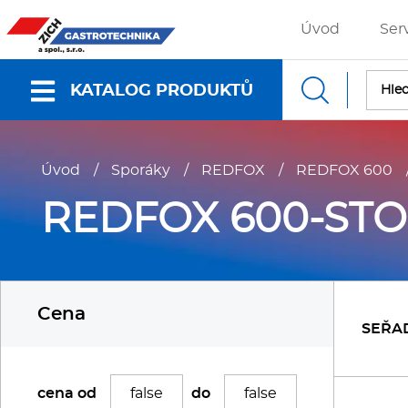
Úvod
Ser
KATALOG PRODUKTŮ
Nabídky a katalogy
Úvod
/
Sporáky
/
REDFOX
/
REDFOX 600
Dokumenty ke stažení
REDFOX 600-STO
Fritézy
P
Cena
Gastronádoby
P
SEŘA
Grilovací desky - Grily
P
cena od
do