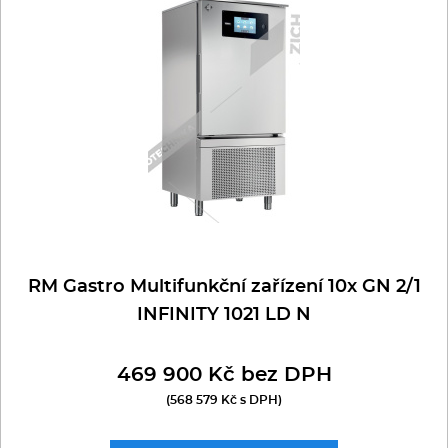
Multifunkce - speciály
Vařiče a výrobníky těstovin
Nástroje
Vodní lázně
Nerez
Ostatní
RM Gastro Multifunkční zařízení 10x GN 2/1
INFINITY 1021 LD N
BAZAR
469 900 Kč bez DPH
(568 579 Kč s DPH)