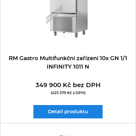
Kávovary
RM GASTRO
MULTIFUNKČNÍ ZAŘÍZENÍ - PÁNVE
Řeznické stroje
VOSS
Konvektomaty/Pece
Sporáky
JONI
RM Gastro Multifunkční zařízení 10x GN 1/1
INFINITY 1011 N
Kotle
349 900 Kč bez DPH
Stolní zařízení
(423 379 Kč s DPH)
Myčky
Detail
produktu
Transport, výdej a regen.