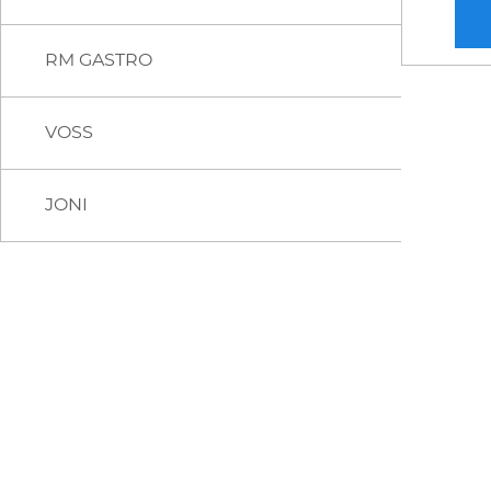
RM GASTRO
MULTIFUNKČNÍ ZAŘÍZENÍ - PÁNVE
VOSS
JONI