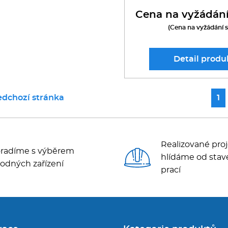
Cena na vyžádán
(Cena na vyžádání 
Detail
produ
edchozí stránka
1
Realizované proj
radíme s výběrem
hlídáme od stav
odných zařízení
prací