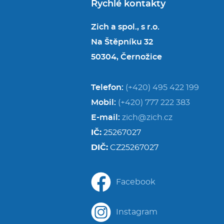
Rychlé kontakty
Zich a spol., s r.o.
Na Štěpníku 32
50304, Černožice
Telefon:
(+420) 495 422 199
Mobil:
(+420) 777 222 383
E-mail:
zich@zich.cz
IČ:
25267027
DIČ:
CZ25267027
Facebook
Instagram