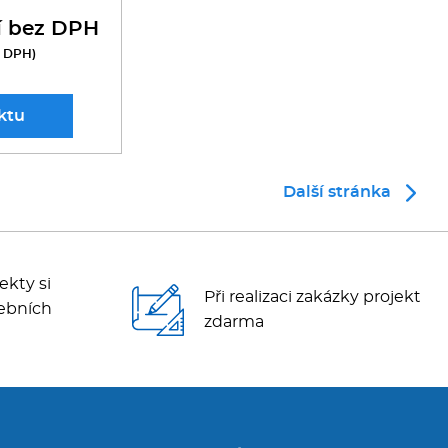
í bez DPH
s DPH)
ktu
Další stránka
ekty si
Při realizaci zakázky projekt
ebních
zdarma