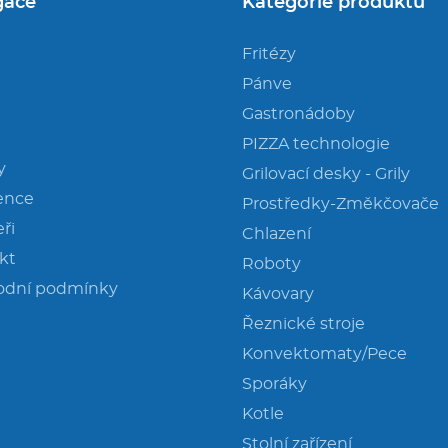
gace
Kategorie produktů
Fritézy
Pánve
Gastronádoby
PIZZA technologie
y
Grilovací desky - Grily
ence
Prostředky-Změkčovače
ři
Chlazení
kt
Roboty
odní podmínky
Kávovary
Řeznické stroje
Konvektomaty/Pece
Sporáky
Kotle
Stolní zařízení