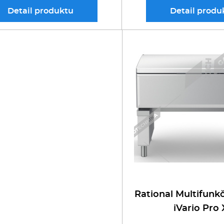
Detail
produktu
Detail
produ
Rational Multifunkč
iVario Pro