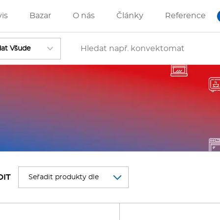
vis
Bazar
O nás
Články
Reference
Vstoupit
ánve
IZZA technologie
DIT
rostředky-Změkčovače