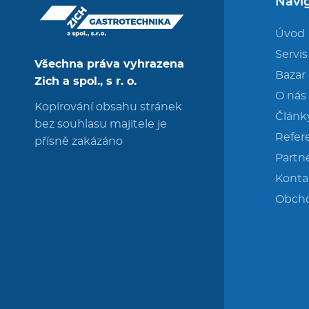
Navi
Úvod
Servis
Všechna práva vyhrazena
Bazar
Zich a spol., s r. o.
O nás
Kopírování obsahu stránek
Článk
bez souhlasu majitele je
Refer
přísně zakázáno
Partne
Konta
Obch