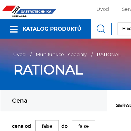
Úvod
Ser
KATALOG PRODUKTŮ
Nabídky a katalogy
Úvod
/
Multifunkce - speciály
/
RATIONAL
Dokumenty ke stažení
RATIONAL
Fritézy
P
Cena
Gastronádoby
P
SEŘA
Grilovací desky - Grily
P
cena od
do