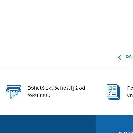
Př
Bohaté zkušenosti již od
Po
roku 1990
vh