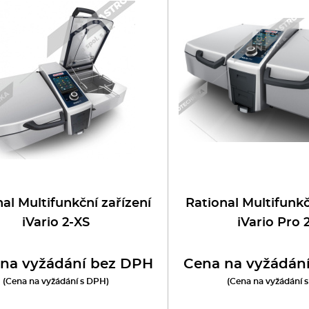
oboty
eznické stroje
poráky
olní zařízení
ransport, výdej a regen.
ařiče a výrobníky těstovin
al Multifunkční zařízení
Rational Multifunkč
iVario 2-XS
iVario Pro 
odní lázně
na vyžádání bez DPH
Cena na vyžádán
statní
(Cena na vyžádání s DPH)
(Cena na vyžádání 