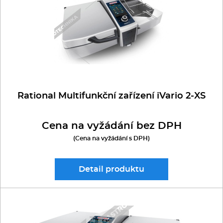
Kávovary
RM GASTRO
MULTIFUNKČNÍ ZAŘÍZENÍ - PÁNVE
Řeznické stroje
VOSS
Konvektomaty/Pece
Sporáky
JONI
Rational Multifunkční zařízení iVario 2-XS
Kotle
Cena na vyžádání bez DPH
(Cena na vyžádání s DPH)
Stolní zařízení
Myčky
Detail
produktu
Transport, výdej a regen.