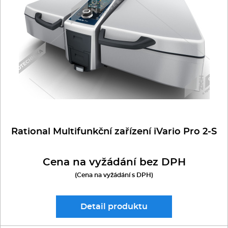
Multifunkce - speciály
Vařiče a výrobníky těstovin
Nástroje
Vodní lázně
Nerez
Rational Multifunkční zařízení iVario Pro 2-S
Ostatní
Cena na vyžádání bez DPH
BAZAR
(Cena na vyžádání s DPH)
Detail
produktu