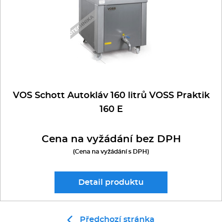
Kávovary
RM GASTRO
MULTIFUNKČNÍ ZAŘÍZENÍ - PÁNVE
Řeznické stroje
VOSS
Konvektomaty/Pece
Sporáky
JONI
VOS Schott Autokláv 160 litrů VOSS Praktik
160 E
Kotle
Cena na vyžádání bez DPH
Stolní zařízení
(Cena na vyžádání s DPH)
Myčky
Detail
produktu
Transport, výdej a regen.
Předchozí stránka