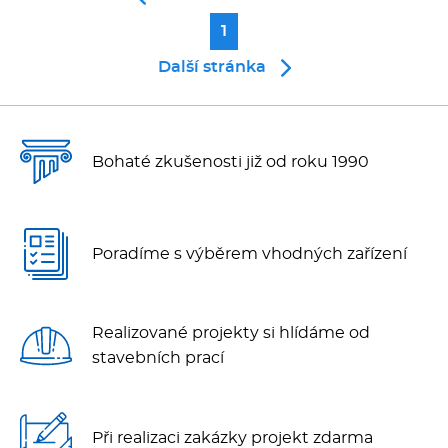
Multifunkce - speciály
1
Vařiče a výrobníky těstovin
Další stránka
Nástroje
Bohaté zkušenosti již od roku 1990
Vodní lázně
Nerez
Poradíme s výběrem vhodných zařízení
Ostatní
BAZAR
Realizované projekty si hlídáme od
stavebních prací
Při realizaci zakázky projekt zdarma