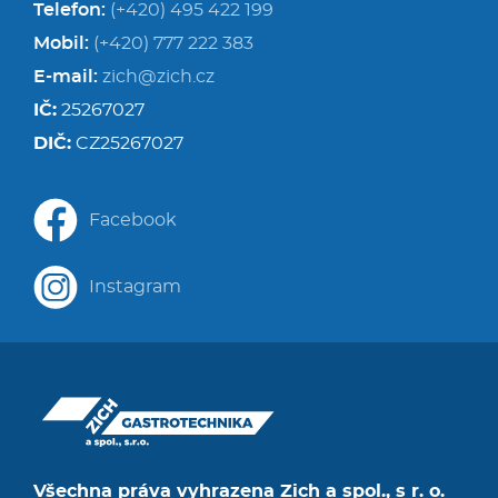
Telefon:
(+420) 495 422 199
Mobil:
(+420) 777 222 383
E-mail:
zich@zich.cz
IČ:
25267027
DIČ:
CZ25267027
Facebook
Instagram
Všechna práva vyhrazena Zich a spol., s r. o.