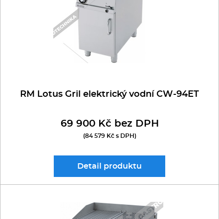
REDFOX 900
Kávovary
RM GASTRO 700
Řeznické stroje
RM GASTRO 900
Konvektomaty/Pece
Sporáky
RM Lotus Gril elektrický vodní CW-94ET
Kotle
69 900 Kč bez DPH
(84 579 Kč s DPH)
Stolní zařízení
Myčky
Detail
produktu
Transport, výdej a regen.