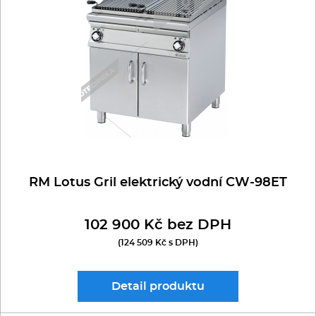
Multifunkce - speciály
Vařiče a výrobníky těstovin
Nástroje
Vodní lázně
Nerez
RM Lotus Gril elektrický vodní CW-98ET
Ostatní
102 900 Kč bez DPH
BAZAR
(124 509 Kč s DPH)
Detail
produktu