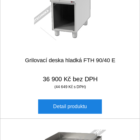
REDFOX 900
RM GASTRO 700
Řeznické stroje
RM GASTRO 900
Konvektomaty/Pece
Sporáky
Grilovací deska hladká FTH 90/40 E
Kotle
36 900 Kč bez DPH
Stolní zařízení
(44 649 Kč s DPH)
Myčky
Detail
produktu
Transport, výdej a regen.
Multifunkce - speciály