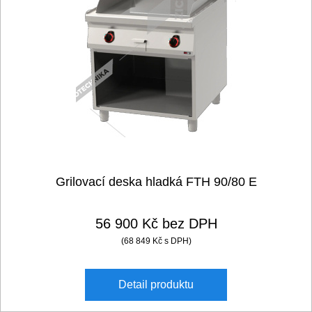
Vařiče a výrobníky těstovin
Nástroje
Vodní lázně
Nerez
Ostatní
Grilovací deska hladká FTH 90/80 E
BAZAR
56 900 Kč bez DPH
(68 849 Kč s DPH)
Detail
produktu