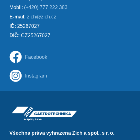
Mobil:
(+420) 777 222 383
E-mail:
zich@zich.cz
IČ:
25267027
DIČ:
CZ25267027
Facebook
Instagram
Všechna práva vyhrazena Zich a spol., s r. o.