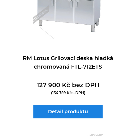
REDFOX 900
Kávovary
RM GASTRO 700
Řeznické stroje
RM GASTRO 900
Konvektomaty/Pece
Sporáky
RM Lotus Grilovací deska hladká
chromovaná FTL-712ETS
Kotle
127 900 Kč bez DPH
Stolní zařízení
(154 759 Kč s DPH)
Myčky
Detail
produktu
Transport, výdej a regen.