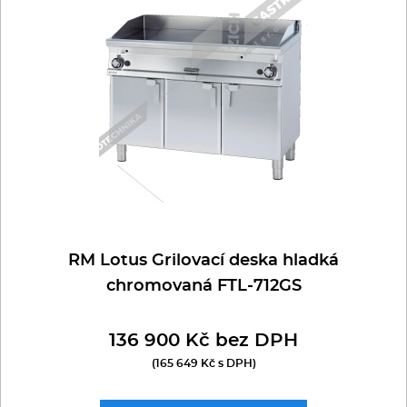
Multifunkce - speciály
Vařiče a výrobníky těstovin
Nástroje
Vodní lázně
Nerez
Ostatní
RM Lotus Grilovací deska hladká
chromovaná FTL-712GS
BAZAR
136 900 Kč bez DPH
(165 649 Kč s DPH)