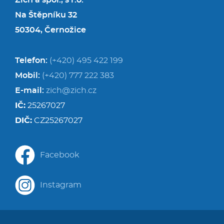
Zich a spol., s r.o.
Na Štěpníku 32
50304, Černožice
Telefon:
(+420) 495 422 199
Mobil:
(+420) 777 222 383
E-mail:
zich@zich.cz
IČ:
25267027
DIČ:
CZ25267027
Facebook
Instagram