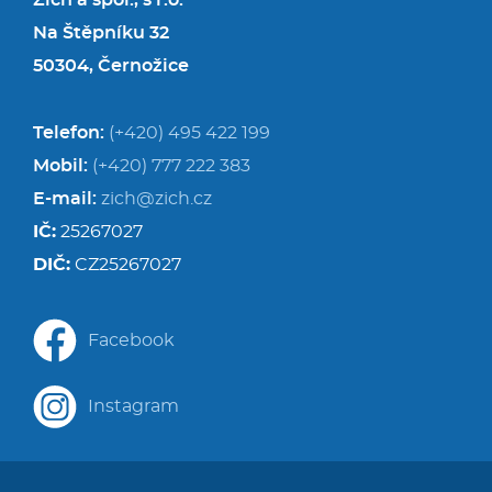
Zich a spol., s r.o.
Na Štěpníku 32
50304, Černožice
Telefon:
(+420) 495 422 199
Mobil:
(+420) 777 222 383
E-mail:
zich@zich.cz
IČ:
25267027
DIČ:
CZ25267027
Facebook
Instagram