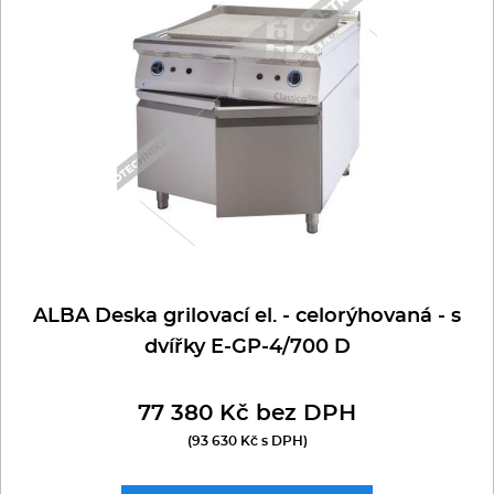
Multifunkce - speciály
Vařiče a výrobníky těstovin
Nástroje
Vodní lázně
Nerez
Ostatní
ALBA Deska grilovací el. - celorýhovaná - s
dvířky E-GP-4/700 D
BAZAR
77 380 Kč bez DPH
(93 630 Kč s DPH)