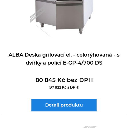
REDFOX 900
Kávovary
RM GASTRO 700
Řeznické stroje
RM GASTRO 900
Konvektomaty/Pece
Sporáky
ALBA Deska grilovací el. - celorýhovaná - s
dvířky a policí E-GP-4/700 DS
Kotle
80 845 Kč bez DPH
Stolní zařízení
(97 822 Kč s DPH)
Myčky
Detail
produktu
Transport, výdej a regen.