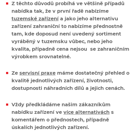
Multifunkce - speciály
Z těchto důvodů probíhá ve většině případů
nabídka tak, že v první řadě nabízíme
Vařiče a výrobníky těstovin
tuzemské zařízení
a jako jeho alternativu
zařízení zahraniční to nabízíme přednostně
Nástroje
tam, kde doposud není uvedený sortiment
vyráběný v tuzemsku vůbec, nebo jeho
kvalita, případně cena nejsou se zahraničním
Vodní lázně
výrobkem srovnatelné.
Nerez
Ze
servisní praxe
máme dostatečný přehled o
kvalitě jednotlivých zařízení, životnosti,
Ostatní
dostupnosti náhradních dílů a jejich cenách.
BAZAR
Vždy předkládáme našim zákazníkům
nabídku zařízení ve
více alternativách
s
komentářem o přednostech, případně
úskalích jednotlivých zařízení.