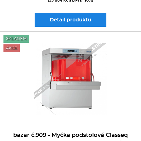
(59 884 Kč s DPH) (10%)
Detail
produktu
SKLADEM
AKCE
bazar č.909 - Myčka podstolová Classeq