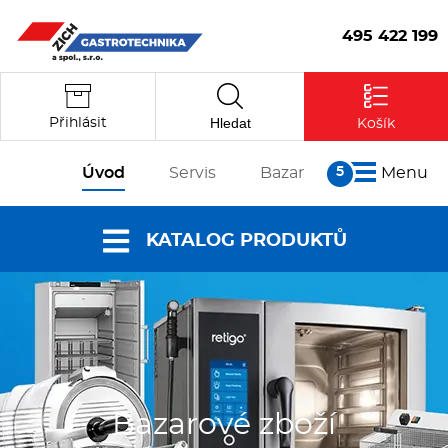
495 422 199
Hledat
Přihlásit
Košík
Úvod
Servis
Bazar
Menu
O nás
KATALOG PRODUKTŮ
Články
Reference
Nabídky a
Partneři
katalogy
Kontakt
Vstoupit
Dokumenty ke
stažení
Bazarové zboží