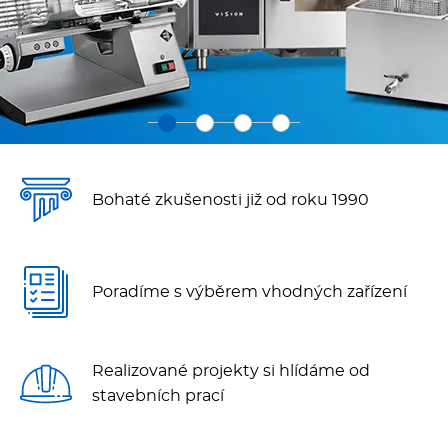
Fritézy
Pánve
Gastronádoby
PIZZA technologie
Bohaté zkušenosti již od roku 1990
Grilovací desky - Grily
Poradíme s výběrem vhodných zařízení
Prostředky-Změkčovače
Chlazení
Realizované projekty si hlídáme od
stavebních prací
Roboty