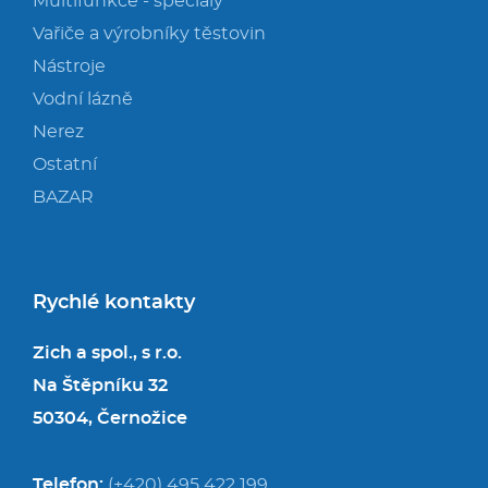
Multifunkce - speciály
Vařiče a výrobníky těstovin
Nástroje
Vodní lázně
Nerez
Ostatní
BAZAR
Rychlé kontakty
Zich a spol., s r.o.
Na Štěpníku 32
50304, Černožice
Telefon:
(+420) 495 422 199