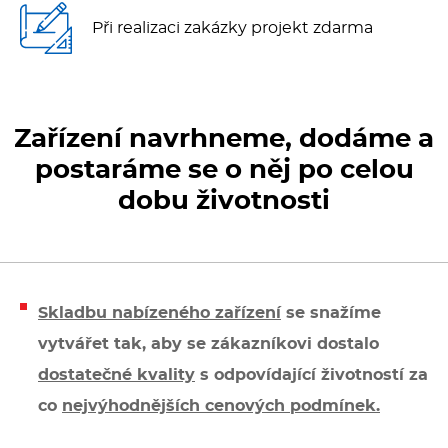
Kávovary
Při realizaci zakázky projekt zdarma
Řeznické stroje
Konvektomaty/Pece
Zařízení navrhneme, dodáme a
postaráme se o něj po celou
Sporáky
dobu životnosti
Kotle
Stolní zařízení
Skladbu nabízeného zařízení
se snažíme
Myčky
vytvářet tak, aby se zákazníkovi dostalo
dostatečné kvality
s odpovídající životností za
Transport, výdej a regen.
co
nejvýhodnějších cenových podmínek.