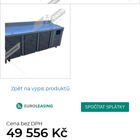
Kávovary
Řeznické stroje
Konvektomaty/Pece
Sporáky
Kotle
Zpět na výpis produktů
Stolní zařízení
Myčky
Transport, výdej a regen.
Cena bez DPH
49 556 Kč