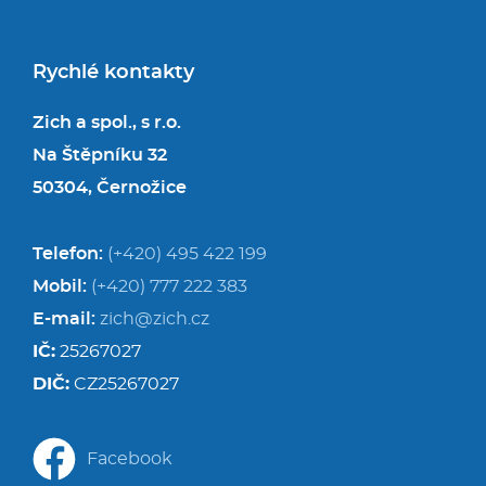
Rychlé kontakty
Zich a spol., s r.o.
Na Štěpníku 32
50304, Černožice
Telefon:
(+420) 495 422 199
Mobil:
(+420) 777 222 383
E-mail:
zich@zich.cz
IČ:
25267027
DIČ:
CZ25267027
Facebook