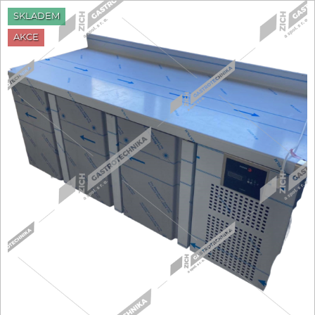
SKLADEM
Fritézy
AKCE
Pánve
Gastronádoby
PIZZA technologie
Grilovací desky - Grily
Prostředky-Změkčovače
Chlazení
Roboty