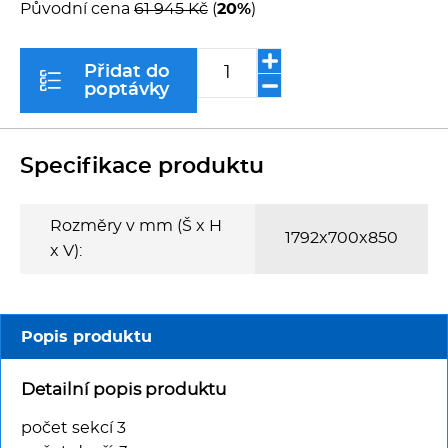
Multifunkce - speciály
Původní cena
61 945 Kč
(
20%
)
Vařiče a výrobníky těstovin
Přidat do
poptávky
Nástroje
Vodní lázně
Specifikace produktu
Nerez
Rozměry v mm (Š x H
1792x700x850
x V):
Ostatní
BAZAR
Popis produktu
Detailní popis produktu
počet sekcí 3