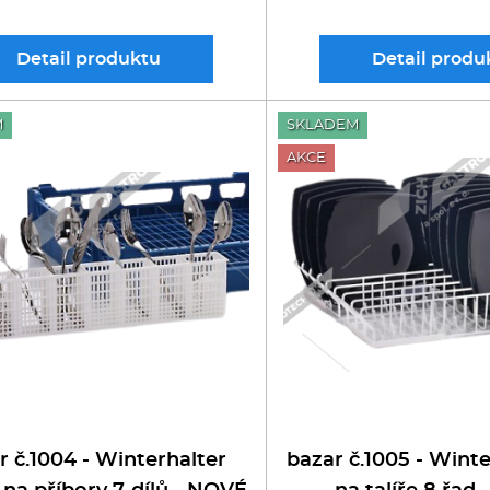
Detail
produktu
Detail
produ
M
SKLADEM
AKCE
r č.1004 - Winterhalter
bazar č.1005 - Wint