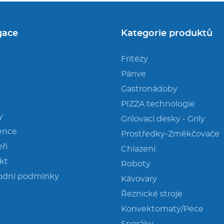
gace
Kategorie produktů
Fritézy
Pánve
Gastronádoby
PIZZA technologie
y
Grilovací desky - Grily
ence
Prostředky-Změkčovače
ři
Chlazení
kt
Roboty
odní podmínky
Kávovary
Řeznické stroje
Konvektomaty/Pece