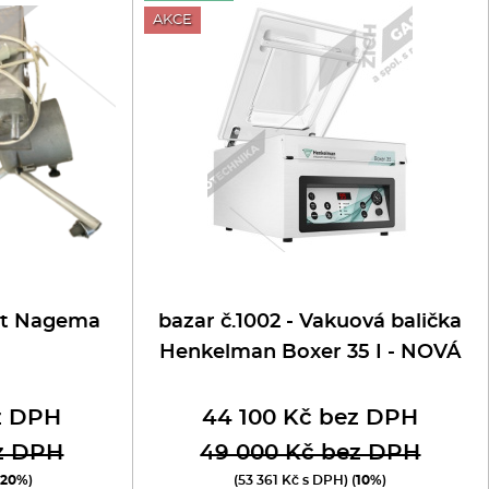
AKCE
bot Nagema
bazar č.1002 - Vakuová balička
Henkelman Boxer 35 I - NOVÁ
z DPH
44 100 Kč bez DPH
z DPH
49 000 Kč bez DPH
(
20%
)
(53 361 Kč s DPH) (
10%
)