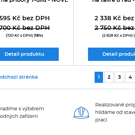
 na příbory 7-dílů - NOVÉ
na talíře 8 řad
595 Kč bez DPH
2 338 Kč be
700 Kč bez DPH
2 750 Kč be
(720 Kč s DPH) (
15%
)
(2 828 Kč s DPH) (
Detail
produktu
Detail
produ
edchozí stránka
1
2
3
4
Realizované proj
radíme s výběrem
hlídáme od stav
odných zařízení
prací