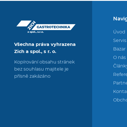
Navi
Úvod
Servis
Všechna práva vyhrazena
Bazar
Zich a spol., s r. o.
O nás
Kopírování obsahu stránek
Článk
bez souhlasu majitele je
Refer
přísně zakázáno
Partne
Konta
Obch