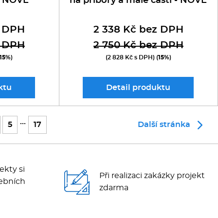
 - NOVÉ
na příbory a malé části - NOVÉ
z DPH
2 338 Kč bez DPH
z DPH
2 750 Kč bez DPH
15%
)
(2 828 Kč s DPH) (
15%
)
ktu
Detail
produktu
...
5
17
Další stránka
ekty si
Při realizaci zakázky projekt
ebních
zdarma