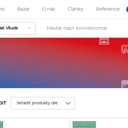
vis
Bazar
O nás
Články
Reference
Vstoupit
ánve
IZZA technologie
DIT
rostředky-Změkčovače
M
SKLADEM