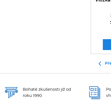
Vložka
Př
Bohaté zkušenosti již od
Po
roku 1990
vh