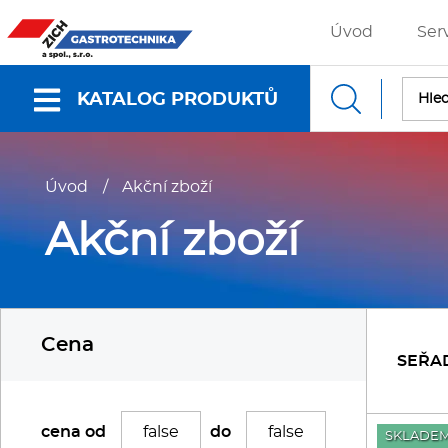
Úvod
Ser
KATALOG PRODUKTŮ
Nabídky a katalogy
Úvod
/
Akční zboží
Dokumenty ke stažení
Akční zboží
Fritézy
P
Cena
Gastronádoby
P
SEŘA
Grilovací desky - Grily
P
cena od
do
SKLADE