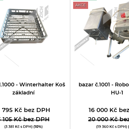
oboty
AKCE
eznické stroje
poráky
olní zařízení
ransport, výdej a regen.
ařiče a výrobníky těstovin
č.1000 - Winterhalter Koš
bazar č.1001 - Ro
základní
HU-1
odní lázně
2 795 Kč bez DPH
16 000 Kč be
statní
3 105 Kč bez DPH
20 000 Kč be
(3 381 Kč s DPH) (
10%
)
(19 360 Kč s DPH) 