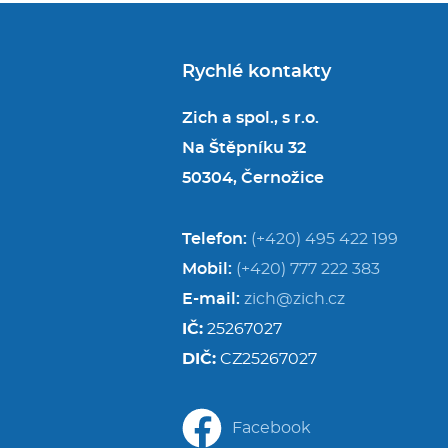
Rychlé kontakty
Zich a spol., s r.o.
Na Štěpníku 32
50304, Černožice
Telefon:
(+420) 495 422 199
Mobil:
(+420) 777 222 383
E-mail:
zich@zich.cz
IČ:
25267027
DIČ:
CZ25267027
Facebook