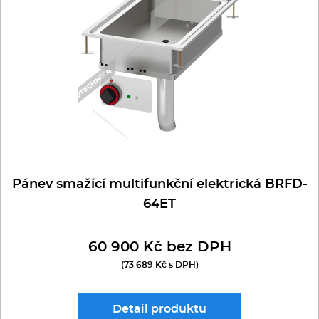
Multifunkce - speciály
Vařiče a výrobníky těstovin
Nástroje
Vodní lázně
Nerez
Pánev smažící multifunkční elektrická BRFD-
Ostatní
64ET
BAZAR
60 900 Kč bez DPH
(73 689 Kč s DPH)
Detail
produktu