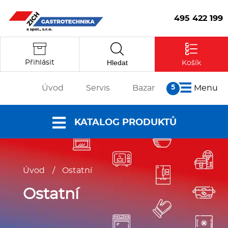
495 422 199
Hledat
Přihlásit
Košík
Úvod
Servis
Bazar
Menu
O nás
KATALOG PRODUKTŮ
Články
Reference
Nabídky a
Partneři
Úvod
/
Ostatní
katalogy
Kontakt
Vstoupit
Dokumenty ke
Ostatní
stažení