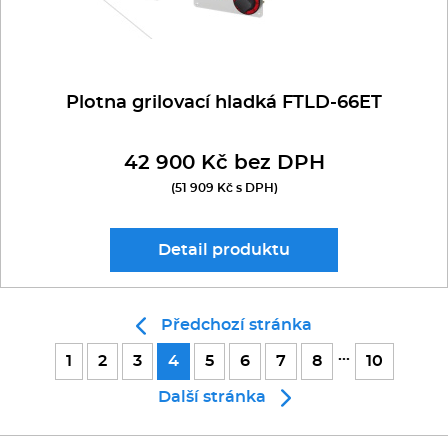
Plotna grilovací hladká FTLD-66ET
42 900 Kč bez DPH
(51 909 Kč s DPH)
Detail
produktu
Předchozí stránka
...
1
2
3
4
5
6
7
8
10
Další stránka