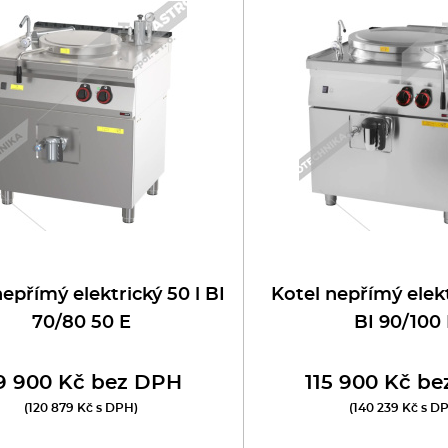
oboty
eznické stroje
poráky
olní zařízení
ransport, výdej a regen.
ařiče a výrobníky těstovin
epřímý elektrický 50 l BI
Kotel nepřímý elekt
70/80 50 E
BI 90/100
odní lázně
9 900 Kč bez DPH
115 900 Kč b
statní
(120 879 Kč s DPH)
(140 239 Kč s D