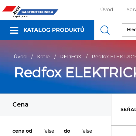
Úvod
Ser
KATALOG PRODUKTŮ
Nabídky a katalogy
Úvod
/
Kotle
/
REDFOX
/
Redfox ELEKTRIC
Dokumenty ke stažení
Redfox ELEKTRIC
Fritézy
P
Cena
Gastronádoby
P
SEŘA
Grilovací desky - Grily
P
cena od
do