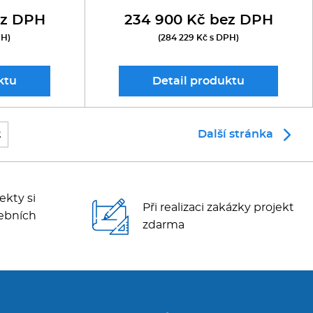
ez DPH
234 900 Kč bez DPH
PH)
(284 229 Kč s DPH)
ktu
Detail
produktu
2
Další stránka
ekty si
Při realizaci zakázky projekt
ebních
zdarma