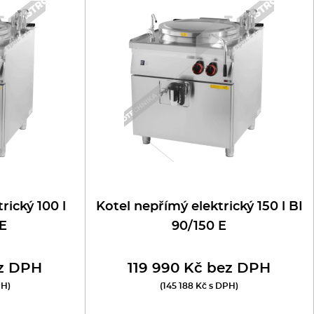
rický 100 l
Kotel nepřímý elektrický 150 l BI
 E
90/150 E
ez DPH
119 990 Kč bez DPH
PH)
(145 188 Kč s DPH)