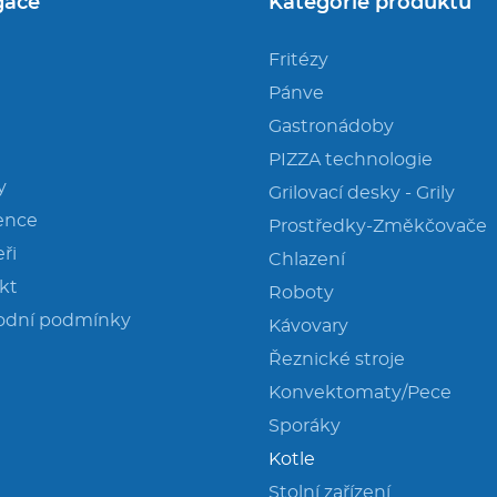
gace
Kategorie produktů
Fritézy
Pánve
Gastronádoby
PIZZA technologie
y
Grilovací desky - Grily
ence
Prostředky-Změkčovače
ři
Chlazení
kt
Roboty
odní podmínky
Kávovary
Řeznické stroje
Konvektomaty/Pece
Sporáky
Kotle
Stolní zařízení