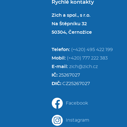
Rychlé kontakty
Zich a spol., s r.o.
Na Štěpníku 32
50304, Černožice
Telefon:
(+420) 495 422 199
Mobil:
(+420) 777 222 383
E-mail:
zich@zich.cz
IČ:
25267027
DIČ:
CZ25267027
Facebook
Instagram