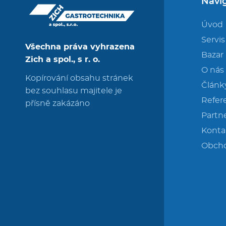
Navi
Úvod
Servis
Všechna práva vyhrazena
Bazar
Zich a spol., s r. o.
O nás
Kopírování obsahu stránek
Článk
bez souhlasu majitele je
Refer
přísně zakázáno
Partne
Konta
Obch