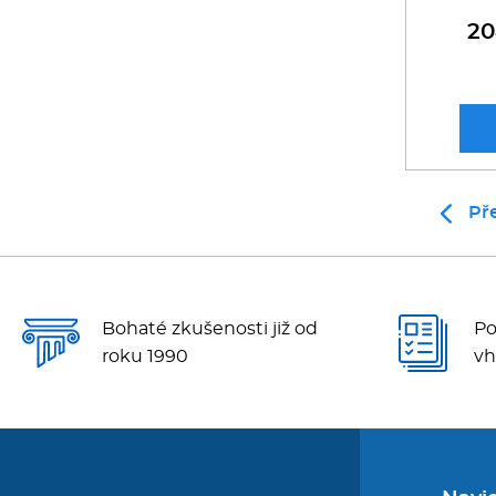
20
Př
Bohaté zkušenosti již od
Po
roku 1990
vh