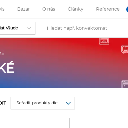
vis
Bazar
O nás
Články
Reference
KÉ
Vstoupit
KÉ
ánve
IZZA technologie
DIT
rostředky-Změkčovače