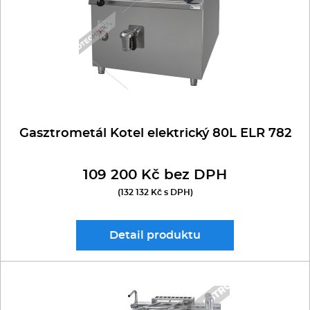
PLYNOVÉ
Kávovary
Redfox PLYNOVÉ
GASTRONORM hranaté
RM LOTUS 700
Řeznické stroje
RM LOTUS 900
Konvektomaty/Pece
Sporáky
Gasztrometál Kotel elektrický 80L ELR 782
Kotle
109 200 Kč bez DPH
(132 132 Kč s DPH)
Stolní zařízení
Myčky
Detail
produktu
Transport, výdej a regen.