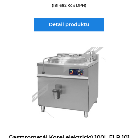
(181 682 Kč s DPH)
Detail
produktu
Gasztrometál Kotel elektrický 100L ELR 101