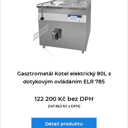
Multifunkce - speciály
Vařiče a výrobníky těstovin
Nástroje
Vodní lázně
Nerez
Gasztrometál Kotel elektrický 80L s
Ostatní
dotykovým ovládáním ELR 785
BAZAR
122 200 Kč bez DPH
(147 862 Kč s DPH)
Detail
produktu