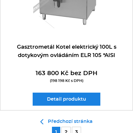
Gasztrometál Kotel elektrický 100L s
dotykovým ovládáním ELR 105 *AISI
163 800 Kč bez DPH
(198 198 Kč s DPH)
Detail
produktu
Předchozí stránka
1
2
3