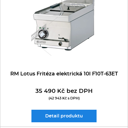
Multifunkce - speciály
Vařiče a výrobníky těstovin
Nástroje
Vodní lázně
Nerez
RM Lotus Fritéza elektrická 10l F10T-63ET
Ostatní
35 490 Kč bez DPH
BAZAR
(42 943 Kč s DPH)
Detail
produktu