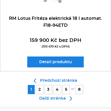
RM Lotus Fritéza elektrická 18 l automat.
F18-94ETD
159 900 Kč bez DPH
(193 479 Kč s DPH)
Detail
produktu
Předchozí stránka
...
1
2
3
4
5
8
Další stránka