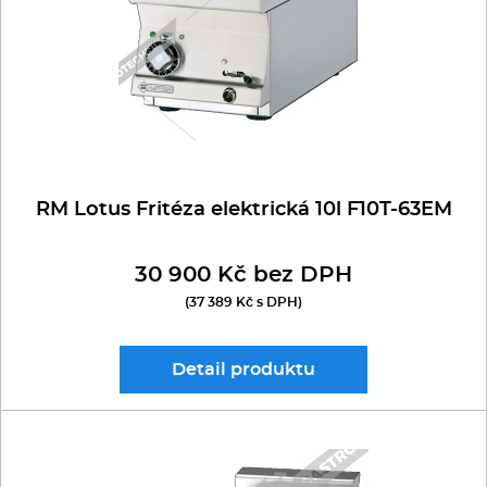
Kávovary
REDFOX 700
RM GASTRO 600
Řeznické stroje
REDFOX 900
RM GASTRO 700
Konvektomaty/Pece
RM GASTRO 900
Sporáky
RM Lotus Fritéza elektrická 10l F10T-63EM
Kotle
30 900 Kč bez DPH
(37 389 Kč s DPH)
Stolní zařízení
Myčky
Detail
produktu
Transport, výdej a regen.