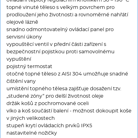
ovládání teploty regulačním knoflíkem 50 – 190 °C
topné vinuté těleso s velkým povrchem pro
prodloužení jeho životnosti a rovnoměrné nahřátí
olejové lázně
snadno odmontovatelný ovládací panel pro
servisní úkony
vypouštěcí ventil v přední části zařízení s
bezpečnostní pojistkou proti samovolnému
vypuštění
pojistný termostat
otočné topné těleso z AISI 304 umožňuje snadné
čištění vany
umístění topného tělesa zajišťuje dosažení tzv.
„studené zóny“ pro delší životnost oleje
držák košů z pochromované oceli
víko a koš součástí balení - možnost dokoupit koše
v jiných velikostech
stupeň krytí ovládacích prvků IPX5
nastavitelné nožičky