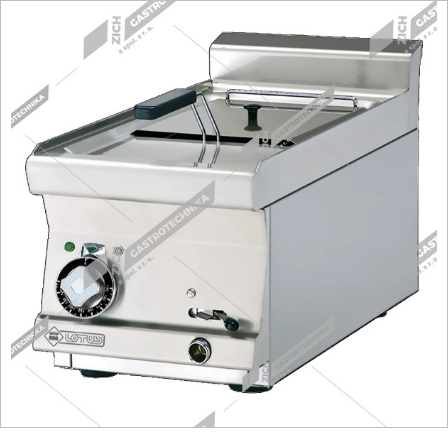
Fritézy
Pánve
Gastronádoby
PIZZA technologie
Grilovací desky - Grily
Prostředky-Změkčovače
Chlazení
Roboty