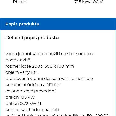
Multifunkce - speciály
Příkon:
7,15 kW/400 V
Vařiče a výrobníky těstovin
Popis produktu
Nástroje
Detailní popis produktu
Vodní lázně
varná jednotka pro použití na stole nebo na
Nerez
podestavbě
rozměr koše 200 x 300 x 100 mm
Ostatní
objem vany 10 L
prolisovaná vrchní deska a vana umožňuje
BAZAR
komfortní údržbu a čištění
celonerezové provedení
příkon 7,15 kW
příkon 0,72 kW / L
kontrolka chodu a nahřátí