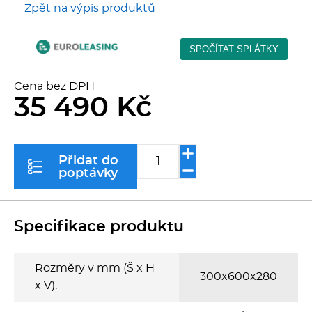
Zpět na výpis produktů
Kávovary
Řeznické stroje
Cena bez DPH
Konvektomaty/Pece
35 490 Kč
Sporáky
Přidat do
Kotle
poptávky
Stolní zařízení
Specifikace produktu
Myčky
Rozměry v mm (Š x H
Transport, výdej a regen.
300x600x280
x V):