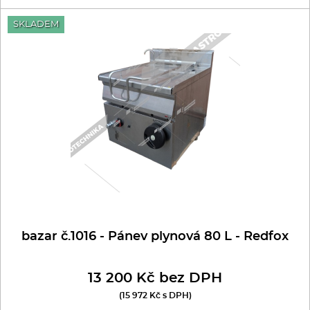
Kávovary
SKLADEM
Bazar - Ostatní
Řeznické stroje
Bazar - Myčky
Konvektomaty/Pece
Sporáky
Bazar - Nádobí
Kotle
Stolní zařízení
Myčky
bazar č.1016 - Pánev plynová 80 L - Redfox
Transport, výdej a regen.
13 200 Kč bez DPH
(15 972 Kč s DPH)