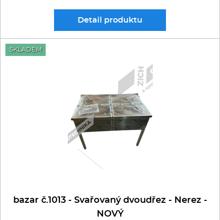
Multifunkce - speciály
Detail
produktu
Vařiče a výrobníky těstovin
SKLADEM
Nástroje
Vodní lázně
Nerez
Ostatní
BAZAR
bazar č.1013 - Svařovaný dvoudřez - Nerez -
NOVÝ