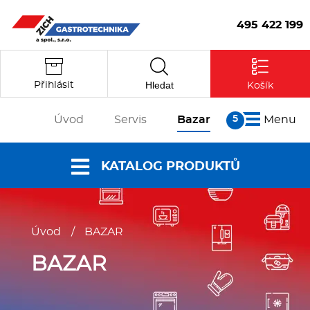
495 422 199
Hledat
Přihlásit
Košík
Úvod
Servis
Bazar
Menu
O nás
KATALOG PRODUKTŮ
Články
Reference
Nabídky a
Partneři
Úvod
/
BAZAR
katalogy
Kontakt
Vstoupit
Dokumenty ke
BAZAR
stažení