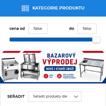
Fritézy
KATEGORIE PRODUKTU
Pánve
BAZAR
cena od
do
Gastronádoby
Bazar - Roboty
PIZZA technologie
Bazar - S ohřevem
Grilovací desky - Grily
Prostředky-Změkčovače
Bazar - Nerez
Chlazení
Bazar - Stolní
SEŘADIT
Roboty
Bazar - Chladící