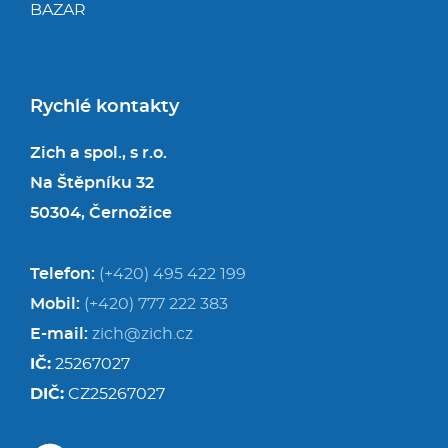
BAZAR
Rychlé kontakty
Zich a spol., s r.o.
Na Štěpníku 32
50304, Černožice
Telefon:
(+420) 495 422 199
Mobil:
(+420) 777 222 383
E-mail:
zich@zich.cz
IČ:
25267027
DIČ:
CZ25267027