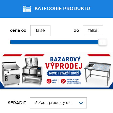
Fritézy
KATEGORIE PRODUKTU
Pánve
BAZAR
cena od
do
Gastronádoby
Bazar - Roboty
PIZZA technologie
Bazar - S ohřevem
Grilovací desky - Grily
Prostředky-Změkčovače
Bazar - Nerez
Chlazení
Bazar - Stolní
SEŘADIT
Roboty
Bazar - Chladící