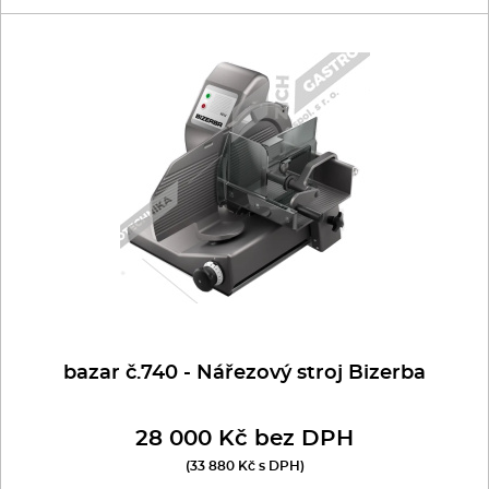
Kávovary
Bazar - Ostatní
Řeznické stroje
Bazar - Myčky
Konvektomaty/Pece
Sporáky
Bazar - Nádobí
Kotle
Stolní zařízení
Myčky
bazar č.740 - Nářezový stroj Bizerba
Transport, výdej a regen.
28 000 Kč bez DPH
(33 880 Kč s DPH)