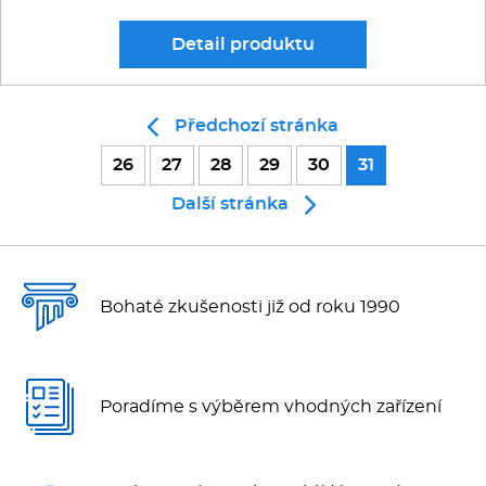
Multifunkce - speciály
Detail
produktu
Vařiče a výrobníky těstovin
Nástroje
Předchozí stránka
26
27
28
29
30
31
Vodní lázně
Další stránka
Nerez
Ostatní
Bohaté zkušenosti již od roku 1990
BAZAR
Poradíme s výběrem vhodných zařízení