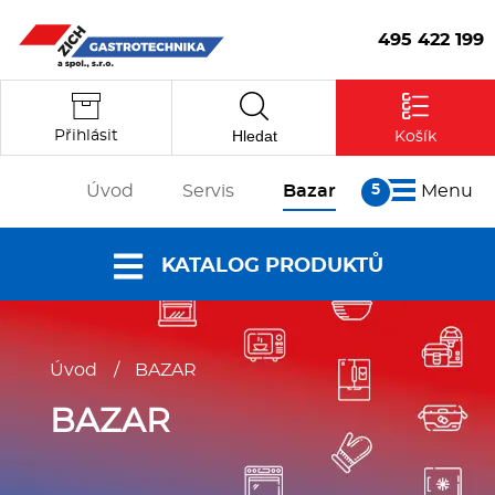
495 422 199
Hledat
Přihlásit
Košík
Úvod
Servis
Bazar
Menu
O nás
KATALOG PRODUKTŮ
Články
Reference
Nabídky a
Partneři
Úvod
/
BAZAR
katalogy
Kontakt
Vstoupit
Dokumenty ke
BAZAR
stažení