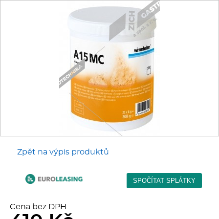
Fritézy
Pánve
Gastronádoby
PIZZA technologie
Grilovací desky - Grily
Prostředky-Změkčovače
Zpět na výpis produktů
Chlazení
Roboty
Cena bez DPH