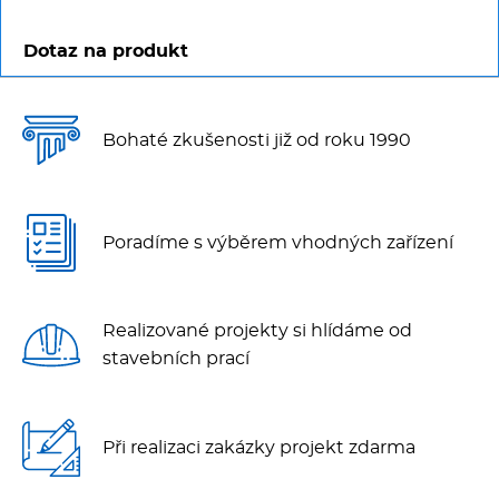
Multifunkce - speciály
Dotaz na produkt
Vařiče a výrobníky těstovin
Nástroje
Bohaté zkušenosti již od roku 1990
Vodní lázně
Nerez
Poradíme s výběrem vhodných zařízení
Ostatní
Realizované projekty si hlídáme od
stavebních prací
BAZAR
Při realizaci zakázky projekt zdarma