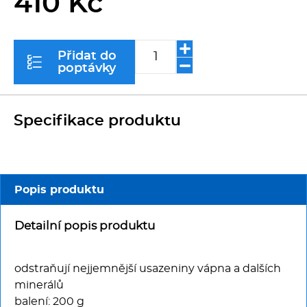
410 Kč
Kávovary
Řeznické stroje
Přidat do
poptávky
Konvektomaty/Pece
Specifikace produktu
Sporáky
Kotle
Popis produktu
Stolní zařízení
Detailní popis produktu
Myčky
odstraňují nejjemnější usazeniny vápna a dalších
Transport, výdej a regen.
minerálů
balení: 200 g